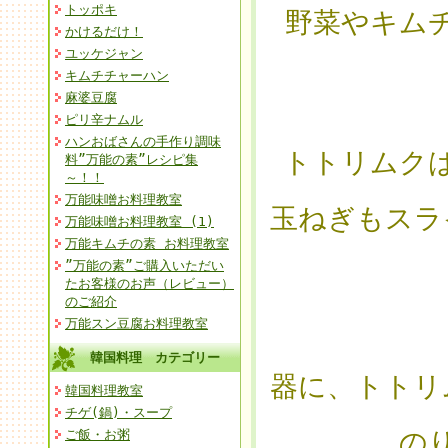
トッポキ
野菜やキム
かけるだけ！
ユッケジャン
キムチチャーハン
麻婆豆腐
ピリ辛ナムル
ハンおばさんの手作り調味
トトリムク
料”万能の素”レシピ集
～！！
万能味噌お料理教室
玉ねぎもスラ
万能味噌お料理教室 (1)
万能キムチの素 お料理教室
”万能の素”ご購入いただい
たお客様のお声（レビュー）
のご紹介
万能スン豆腐お料理教室
韓国料理 カテゴリー
器に、トトリ
韓国料理教室
チゲ(鍋)・スープ
の
ご飯・お粥