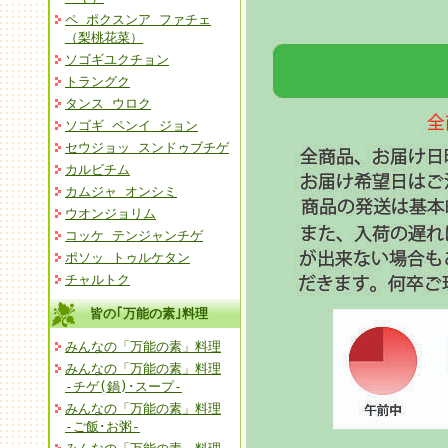
ペ ポクスンア ファチェ
（梨桃花菜）
ソゴギユクチョン
トラングク
タンス ウロク
ソゴギ ペンイ ジョン
セウジョッ スンドゥブチゲ
カルビチム
カムジャ オンシミ
ウオンジョリム
コッケ テンジャンチゲ
ポソッ トゥルケタン
チャルトク
皆の｢万能の素｣料理
みんなの「万能の素」料理
みんなの「万能の素」料理
-チゲ(鍋)･スープ-
みんなの「万能の素」料理
-ご飯･お粥-