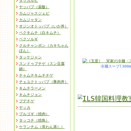
タッカルビ
ヤッパプ（薬飯）
カムジャスジェビ
カムジャタン
オジンオトッパプ（いか丼）
ペクキムチ（白キムチ）
ペクソルギ
クルチャンポン（カキちゃん
ぽん）
タッケジャン
スンドゥブチゲ（スン豆腐
冷麺スープ(300m
鍋）
チャムチキムチチゲ
チェユクトッパプ（豚肉丼）
キムチラーメン
キムチジョン
ブデチゲ
ヤッカ
プルゴギ（焼肉）
タッコチ（焼鳥）
ケランチム（茶わん蒸し）