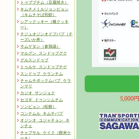
トゥブブチム（豆腐焼き）
キムチメミルジョンビョン
（キムチそば煎餠）
シアックッキー（種クッキ
ー）
チジュオジンオドプパプ（チ
ーズいか丼）
サムゲタン（参鶏湯）
マルグン スンドゥブグク
グルスンドゥブ
トゥルケ スンドゥブチゲ
スンドゥブ ケランチム
チャムチポックムバプ ケラ
ンマリ
カジオ サンジョク
セゴギ ドゥンシムチム
ソンピョン（松餅）
コンナムル キムチバプ
オジンオ ユジャチョン ネ
ンチェ
チャプサル ケイク（餅米ケ
ーキ）