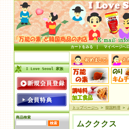
カートをみる
｜
マイページへ
I Love Seoul 家族
トップページへ
>
韓国料理
>
商品検索
ムクククス