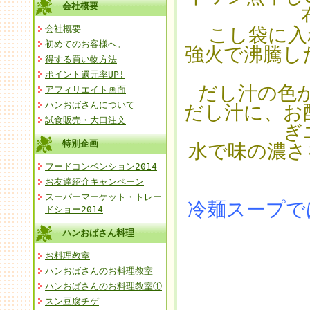
会社概要
会社概要
こし袋に入
初めてのお客様へ。
強火で沸騰し
得する買い物方法
ポイント還元率UP!
だし汁の色
アフィリエイト画面
ハンおばさんについて
だし汁に、お酢
試食販売・大口注文
ぎ
特別企画
水で味の濃さ
フードコンベンション2014
お友達紹介キャンペーン
スーパーマーケット・トレー
冷麺スープで
ドショー2014
ハンおばさん料理
お料理教室
ハンおばさんのお料理教室
ハンおばさんのお料理教室①
スン豆腐チゲ