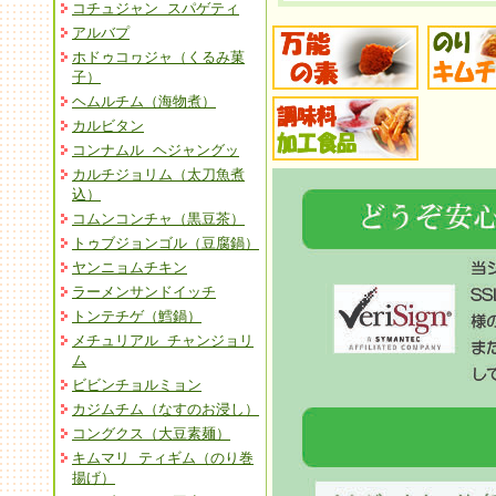
コチュジャン スパゲティ
アルバプ
ホドゥコヮジャ（くるみ菓
子）
ヘムルチム（海物煮）
カルビタン
コンナムル ヘジャングッ
カルチジョリム（太刀魚煮
込）
コムンコンチャ（黒豆茶）
トゥブジョンゴル（豆腐鍋）
ヤンニョムチキン
ラーメンサンドイッチ
トンテチゲ（鱈鍋）
メチュリアル チャンジョリ
ム
ビビンチョルミョン
カジムチム（なすのお浸し）
コングクス（大豆素麺）
キムマリ ティギム（のり巻
揚げ）