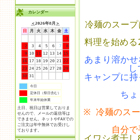
カレンダー
冷麺のスープ
＜
2026年8月
＞
日
月
火
水
木
金
土
1
料理を始める
2
3
4
5
6
7
8
9
10
11
12
13
14
15
あまり溶かせ
16
17
18
19
20
21
22
し
23
24
25
26
27
28
29
キャンプに持
30
31
今日
ちょ
定休日（祭日含む）
年末年始休業
土日、祝日は営業しておりま
※ 冷麺のス
せんので、メールの返信等は
できません。ネットやFAXでの
ご注文は年中無休でお受けし
自分で
ております。
イワシ煮干し8