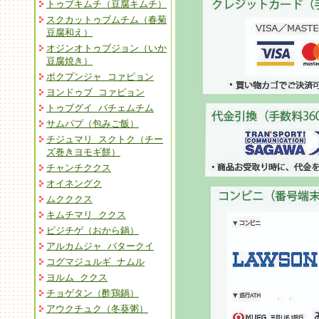
トゥブキムチ（豆腐キムチ）
スクカットゥブムチム（春菊
豆腐和え）
オジンオトゥブジョン（いか
豆腐焼き）
ポクプンジャ コァピョン
ヨンドゥブ コァピョン
トゥブグイ パチェムチム
サムパプ（包みご飯）
チジュマリ スクトク（チー
ズ巻きヨモギ餅）
チャンチククス
オイネングク
ムクククス
キムチマリ ククス
ピジチゲ（おから鍋）
アルカムジャ バタークイ
コグマジュルギ ナムル
ヨルム ククス
チョゲタン（酢鶏鍋）
アウクチュク（冬葵粥）