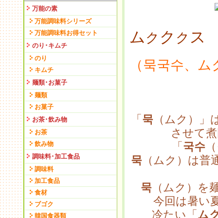
万能の素
万能調味料シリーズ
ム
ク
ス
万能調味料お得セット
ク
ク
のり･キムチ
のり
（묵국수、ム
キムチ
麺類･お菓子
麺類
お菓子
「
묵
（ムク）」
お茶･飲み物
させて煮
お茶
飲み物
「
국수
（
調味料･加工食品
묵
（ムク）は普
調味料
加工食品
묵
（ムク）を
食材
今回は暑い
ブゴク
冷たい「
ム
韓国食器類