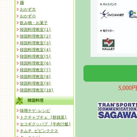
麺
おかず大
おかず小
飲み物・お菓子
韓国料理教室(1)
韓国料理教室(2)
韓国料理教室(3)
韓国料理教室(4)
韓国料理教室(5)
韓国料理教室(6)
韓国料理教室(7)
韓国料理教室(8)
韓国料理教室(9)
韓国料理教室(10)
韓国料理
味噌チゲ-レシピ
トクチャプチェ (餅雑菜)
セコギクッパプ (牛肉汁飯)
キムチ ビビンククス