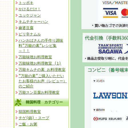
トッポキ
かけるだけ！
ユッケジャン
キムチチャーハン
麻婆豆腐
ピリ辛ナムル
ハンおばさんの手作り調味
料”万能の素”レシピ集
～！！
万能味噌お料理教室
万能味噌お料理教室 (1)
万能キムチの素 お料理教室
”万能の素”ご購入いただい
たお客様のお声（レビュー）
のご紹介
万能スン豆腐お料理教室
韓国料理 カテゴリー
韓国料理教室
チゲ(鍋)・スープ
ご飯・お粥