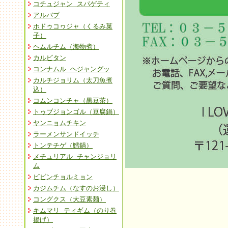
コチュジャン スパゲティ
アルバプ
ホドゥコヮジャ（くるみ菓
子）
ヘムルチム（海物煮）
カルビタン
コンナムル ヘジャングッ
カルチジョリム（太刀魚煮
込）
コムンコンチャ（黒豆茶）
トゥブジョンゴル（豆腐鍋）
ヤンニョムチキン
ラーメンサンドイッチ
トンテチゲ（鱈鍋）
メチュリアル チャンジョリ
ム
ビビンチョルミョン
カジムチム（なすのお浸し）
コングクス（大豆素麺）
キムマリ ティギム（のり巻
揚げ）