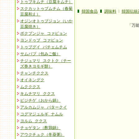
トゥブキムチ（豆腐キムチ）
スクカットゥブムチム（春菊
韓国食品
調味料
韓国伝統
豆腐和え）
オジンオトゥブジョン（いか
「万
豆腐焼き）
ポクプンジャ コァピョン
ヨンドゥブ コァピョン
トゥブグイ パチェムチム
サムパプ（包みご飯）
チジュマリ スクトク（チー
ズ巻きヨモギ餅）
チャンチククス
オイネングク
ムクククス
キムチマリ ククス
ピジチゲ（おから鍋）
アルカムジャ バタークイ
コグマジュルギ ナムル
ヨルム ククス
チョゲタン（酢鶏鍋）
アウクチュク（冬葵粥）