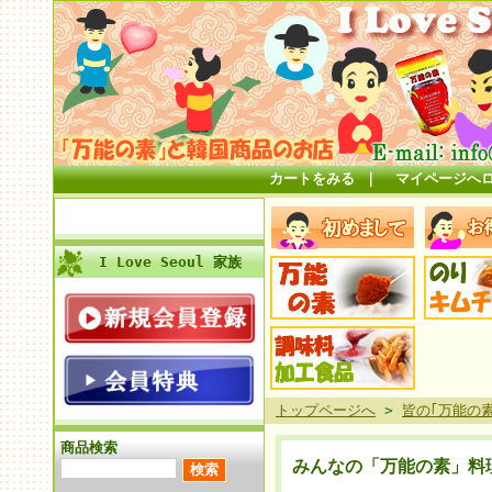
カートをみる
｜
マイページへ
I Love Seoul 家族
トップページへ
>
皆の｢万能の
商品検索
みんなの「万能の素」料理