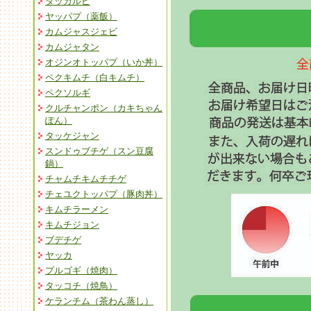
タッカルビ
ヤッパプ（薬飯）
カムジャスジェビ
カムジャタン
オジンオトッパプ（いか丼）
ペクキムチ（白キムチ）
ペクソルギ
クルチャンポン（カキちゃん
ぽん）
タッケジャン
スンドゥブチゲ（スン豆腐
鍋）
チャムチキムチチゲ
チェユクトッパプ（豚肉丼）
キムチラーメン
キムチジョン
ブデチゲ
ヤッカ
プルゴギ（焼肉）
タッコチ（焼鳥）
ケランチム（茶わん蒸し）