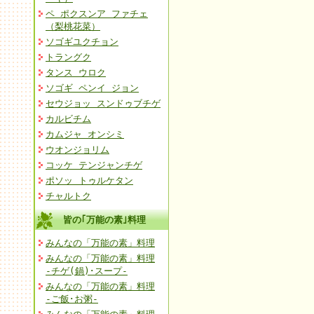
ペ ポクスンア ファチェ
（梨桃花菜）
ソゴギユクチョン
トラングク
タンス ウロク
ソゴギ ペンイ ジョン
セウジョッ スンドゥブチゲ
カルビチム
カムジャ オンシミ
ウオンジョリム
コッケ テンジャンチゲ
ポソッ トゥルケタン
チャルトク
皆の｢万能の素｣料理
みんなの「万能の素」料理
みんなの「万能の素」料理
-チゲ(鍋)･スープ-
みんなの「万能の素」料理
-ご飯･お粥-