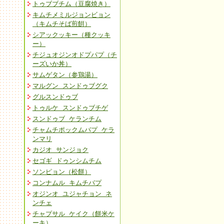
トゥブブチム（豆腐焼き）
キムチメミルジョンビョン
（キムチそば煎餠）
シアックッキー（種クッキ
ー）
チジュオジンオドプパプ（チ
ーズいか丼）
サムゲタン（参鶏湯）
マルグン スンドゥブグク
グルスンドゥブ
トゥルケ スンドゥブチゲ
スンドゥブ ケランチム
チャムチポックムバプ ケラ
ンマリ
カジオ サンジョク
セゴギ ドゥンシムチム
ソンピョン（松餅）
コンナムル キムチバプ
オジンオ ユジャチョン ネ
ンチェ
チャプサル ケイク（餅米ケ
ーキ）