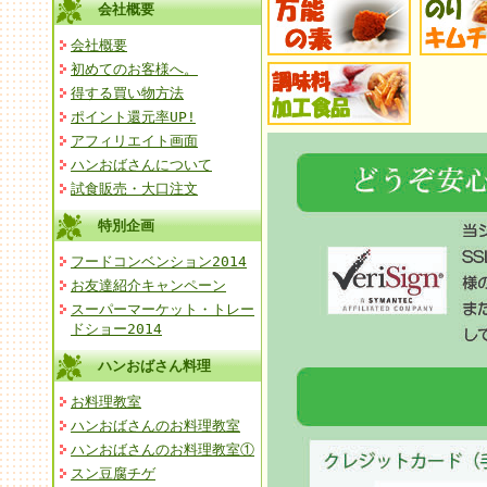
会社概要
会社概要
初めてのお客様へ。
得する買い物方法
ポイント還元率UP!
アフィリエイト画面
ハンおばさんについて
試食販売・大口注文
特別企画
フードコンベンション2014
お友達紹介キャンペーン
スーパーマーケット・トレー
ドショー2014
ハンおばさん料理
お料理教室
ハンおばさんのお料理教室
ハンおばさんのお料理教室①
スン豆腐チゲ