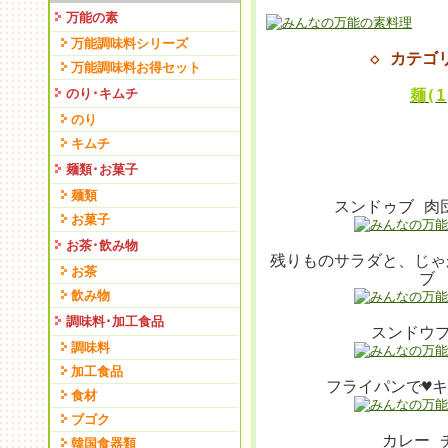
万能の素
万能調味料シリーズ
◇ カテ
万能調味料お得セット
のり･キムチ
麺(1
のり
キムチ
麺類･お菓子
麺類
スンドゥブ 肉
お菓子
お茶･飲み物
残りものサラダと、じゃ
お茶
ブ
飲み物
調味料･加工食品
スンドウ
調味料
加工食品
フライパンで♥
食材
ブゴク
カレー 
韓国食器類