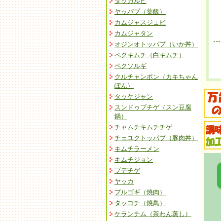
タッカルビ
ヤッパプ（薬飯）
カムジャスジェビ
カムジャタン
オジンオトッパプ（いか丼）
ペクキムチ（白キムチ）
ペクソルギ
クルチャンポン（カキちゃん
ぽん）
タッケジャン
スンドゥブチゲ（スン豆腐
鍋）
チャムチキムチチゲ
チェユクトッパプ（豚肉丼）
キムチラーメン
キムチジョン
ブデチゲ
ヤッカ
プルゴギ（焼肉）
タッコチ（焼鳥）
ケランチム（茶わん蒸し）