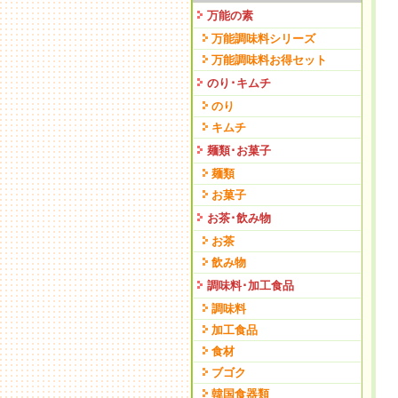
万能の素
万能調味料シリーズ
万能調味料お得セット
のり･キムチ
のり
キムチ
麺類･お菓子
麺類
お菓子
お茶･飲み物
お茶
飲み物
調味料･加工食品
調味料
加工食品
食材
ブゴク
韓国食器類