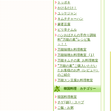
トッポキ
かけるだけ！
ユッケジャン
キムチチャーハン
麻婆豆腐
ピリ辛ナムル
ハンおばさんの手作り調味
料”万能の素”レシピ集
～！！
万能味噌お料理教室
万能味噌お料理教室 (1)
万能キムチの素 お料理教室
”万能の素”ご購入いただい
たお客様のお声（レビュー）
のご紹介
万能スン豆腐お料理教室
韓国料理 カテゴリー
韓国料理教室
チゲ(鍋)・スープ
ご飯・お粥