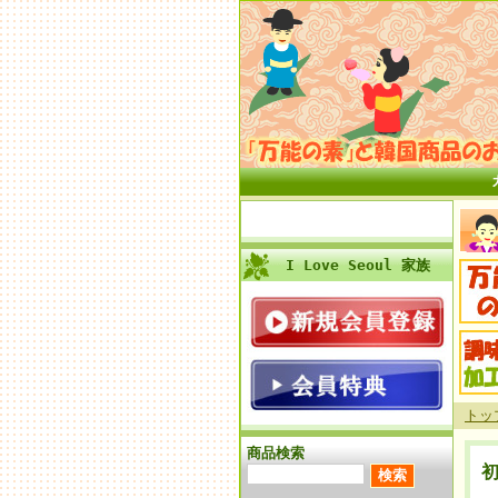
I Love Seoul 家族
トッ
商品検索