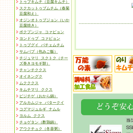
トゥブキムチ（豆腐キムチ）
スクカットゥブムチム（春菊
豆腐和え）
オジンオトゥブジョン（いか
豆腐焼き）
ポクプンジャ コァピョン
ヨンドゥブ コァピョン
トゥブグイ パチェムチム
サムパプ（包みご飯）
チジュマリ スクトク（チー
ズ巻きヨモギ餅）
チャンチククス
オイネングク
ムクククス
キムチマリ ククス
ピジチゲ（おから鍋）
アルカムジャ バタークイ
コグマジュルギ ナムル
ヨルム ククス
チョゲタン（酢鶏鍋）
アウクチュク（冬葵粥）