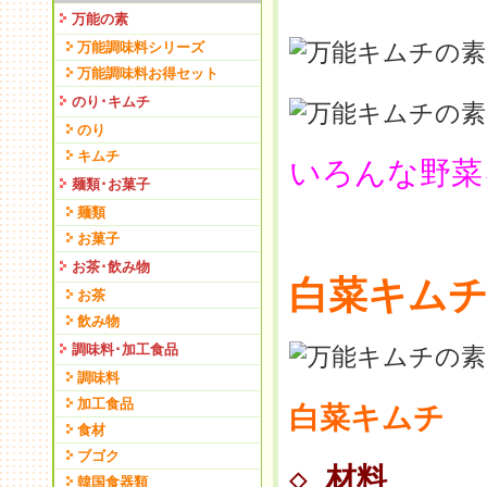
万能の素
万能調味料シリーズ
万能調味料お得セット
のり･キムチ
のり
キムチ
いろんな野菜
麺類･お菓子
麺類
お菓子
お茶･飲み物
白菜キム
お茶
飲み物
調味料･加工食品
調味料
加工食品
白菜キムチ
食材
ブゴク
◇
材料
韓国食器類