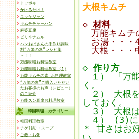
トッポキ
大根キムチ
かけるだけ！
ユッケジャン
◇
材料
キムチチャーハン
麻婆豆腐
万能キムチの
ピリ辛ナムル
お湯・・・4
ハンおばさんの手作り調味
大根・・・中
料”万能の素”レシピ集
～！！
万能味噌お料理教室
◇
作り方
万能味噌お料理教室 (1)
１） 「万能
万能キムチの素 お料理教室
”万能の素”ご購入いただい
く。
たお客様のお声（レビュー）
２） 大根を
のご紹介
しておく。
万能スン豆腐お料理教室
３） 大根は
韓国料理 カテゴリー
４） (3)に
韓国料理教室
＊ 甘さはお
チゲ(鍋)・スープ
い。
ご飯・お粥