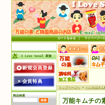
カートをみる
｜
マイページへ
I Love Seoul 家族
トップページへ
>
ハンおばさん
商品検索
万能キムチの