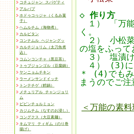
コチュジャン スパゲティ
アルバプ
◇
作り方
ホドゥコヮジャ（くるみ菓
子）
１） 「万能
ヘムルチム（海物煮）
く。
カルビタン
２） 小松菜
コンナムル ヘジャングッ
の塩をふって
カルチジョリム（太刀魚煮
込）
３） 塩漬け
コムンコンチャ（黒豆茶）
４） (3)に
トゥブジョンゴル（豆腐鍋）
＊ (4)で
ヤンニョムチキン
ラーメンサンドイッチ
まうのでご注
トンテチゲ（鱈鍋）
メチュリアル チャンジョリ
ム
ビビンチョルミョン
＜万能の素料
カジムチム（なすのお浸し）
コングクス（大豆素麺）
キムマリ ティギム（のり巻
揚げ）