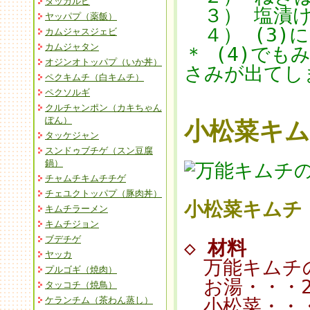
タッカルビ
３） 塩漬け
ヤッパプ（薬飯）
４） (3)に
カムジャスジェビ
カムジャタン
＊ (4)で
オジンオトッパプ（いか丼）
さみが出てし
ペクキムチ（白キムチ）
ペクソルギ
クルチャンポン（カキちゃん
ぽん）
小松菜キ
タッケジャン
スンドゥブチゲ（スン豆腐
鍋）
チャムチキムチチゲ
チェユクトッパプ（豚肉丼）
小松菜キムチ
キムチラーメン
キムチジョン
ブデチゲ
◇
材料
ヤッカ
万能キムチの
プルゴギ（焼肉）
お湯・・・2
タッコチ（焼鳥）
ケランチム（茶わん蒸し）
小松菜・・・