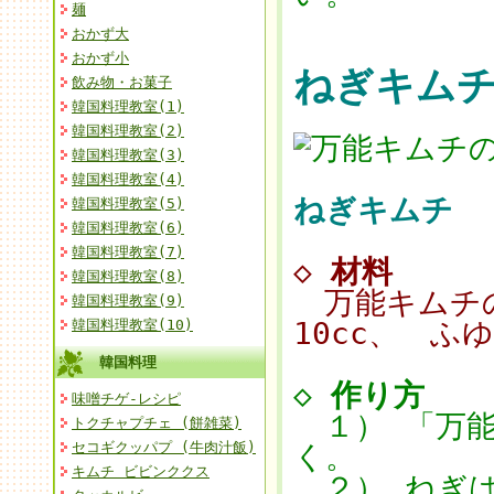
麺
おかず大
おかず小
ねぎキム
飲み物・お菓子
韓国料理教室(1)
韓国料理教室(2)
韓国料理教室(3)
韓国料理教室(4)
ねぎキムチ
韓国料理教室(5)
韓国料理教室(6)
韓国料理教室(7)
◇
材料
韓国料理教室(8)
万能キムチの
韓国料理教室(9)
10cc、 ふ
韓国料理教室(10)
韓国料理
◇
作り方
味噌チゲ-レシピ
１） 「万能
トクチャプチェ (餅雑菜)
セコギクッパプ (牛肉汁飯)
く。
キムチ ビビンククス
２） ねぎは