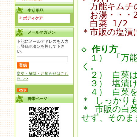
万能キムチの
生活用品
お湯・・・2
ボディケア
白菜 1/2
＊市販の塩漬
メールマガジン
下記にメールアドレスを入力
し登録ボタンを押して下さ
◇
作り方
い。
１） 「万能
く。
２） 白菜は
変更・解除・お知らせはこち
ら >>
３） 塩漬け
４） 白菜を
＊ しっかり
携帯ページ
＊ 市販の白
せず、その