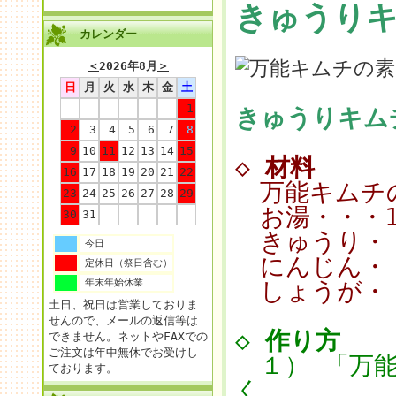
きゅうり
カレンダー
＜
2026年8月
＞
日
月
火
水
木
金
土
1
きゅうりキム
2
3
4
5
6
7
8
9
10
11
12
13
14
15
◇
材料
16
17
18
19
20
21
22
万能キムチの
23
24
25
26
27
28
29
お湯・・・1
30
31
きゅうり・・
今日
にんじん・・
定休日（祭日含む）
年末年始休業
しょうが・
土日、祝日は営業しておりま
せんので、メールの返信等は
◇
作り方
できません。ネットやFAXでの
ご注文は年中無休でお受けし
１） 「万能
ております。
く。