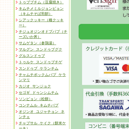
トゥブブチム（豆腐焼き）
キムチメミルジョンビョン
（キムチそば煎餠）
シアックッキー（種クッキ
ー）
チジュオジンオドプパプ（チ
ーズいか丼）
サムゲタン（参鶏湯）
マルグン スンドゥブグク
グルスンドゥブ
トゥルケ スンドゥブチゲ
スンドゥブ ケランチム
チャムチポックムバプ ケラ
ンマリ
カジオ サンジョク
セゴギ ドゥンシムチム
ソンピョン（松餅）
コンナムル キムチバプ
オジンオ ユジャチョン ネ
ンチェ
チャプサル ケイク（餅米ケ
ーキ）