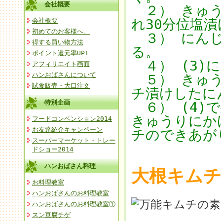
会社概要
２） きゅう
れ30分位塩
会社概要
初めてのお客様へ。
３） にんじ
得する買い物方法
る。
ポイント還元率UP!
４） (3)に
アフィリエイト画面
ハンおばさんについて
５） きゅう
試食販売・大口注文
チ漬けしたに
特別企画
６） (4)
きゅうりにか
フードコンベンション2014
お友達紹介キャンペーン
チのできあが
スーパーマーケット・トレー
ドショー2014
ハンおばさん料理
大根キム
お料理教室
ハンおばさんのお料理教室
ハンおばさんのお料理教室①
スン豆腐チゲ