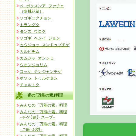
ペ ポクスンア ファチェ
（梨桃花菜）
ソゴギユクチョン
トラングク
タンス ウロク
ソゴギ ペンイ ジョン
セウジョッ スンドゥブチゲ
カルビチム
カムジャ オンシミ
ウオンジョリム
コッケ テンジャンチゲ
ポソッ トゥルケタン
チャルトク
皆の｢万能の素｣料理
みんなの「万能の素」料理
みんなの「万能の素」料理
-チゲ(鍋)･スープ-
みんなの「万能の素」料理
-ご飯･お粥-