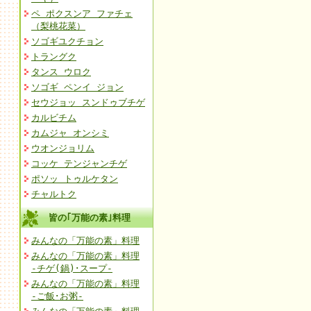
ペ ポクスンア ファチェ
（梨桃花菜）
ソゴギユクチョン
トラングク
タンス ウロク
ソゴギ ペンイ ジョン
セウジョッ スンドゥブチゲ
カルビチム
カムジャ オンシミ
ウオンジョリム
コッケ テンジャンチゲ
ポソッ トゥルケタン
チャルトク
皆の｢万能の素｣料理
みんなの「万能の素」料理
みんなの「万能の素」料理
-チゲ(鍋)･スープ-
みんなの「万能の素」料理
-ご飯･お粥-