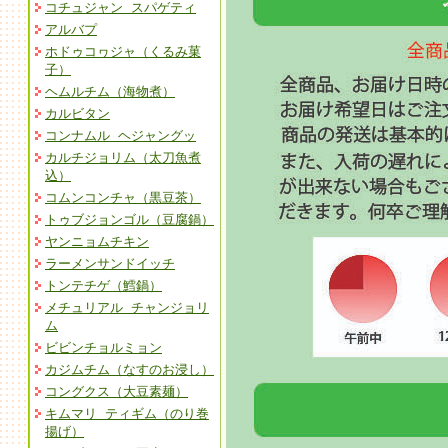
コチュジャン スパゲティ
アルバプ
ホドゥコヮジャ（くるみ菓
子）
ヘムルチム（海物煮）
カルビタン
コンナムル ヘジャングッ
カルチジョリム（太刀魚煮
込）
コムンコンチャ（黒豆茶）
トゥブジョンゴル（豆腐鍋）
ヤンニョムチキン
ラーメンサンドイッチ
トンテチゲ（鱈鍋）
メチュリアル チャンジョリ
ム
ビビンチョルミョン
カジムチム（なすのお浸し）
コングクス（大豆素麺）
キムマリ ティギム（のり巻
揚げ）