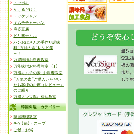
トッポキ
かけるだけ！
ユッケジャン
キムチチャーハン
麻婆豆腐
ピリ辛ナムル
ハンおばさんの手作り調味
料”万能の素”レシピ集
～！！
万能味噌お料理教室
万能味噌お料理教室 (1)
万能キムチの素 お料理教室
”万能の素”ご購入いただい
たお客様のお声（レビュー）
のご紹介
万能スン豆腐お料理教室
韓国料理 カテゴリー
韓国料理教室
チゲ(鍋)・スープ
ご飯・お粥