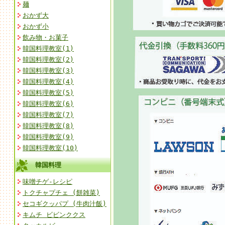
麺
おかず大
おかず小
飲み物・お菓子
韓国料理教室(1)
韓国料理教室(2)
韓国料理教室(3)
韓国料理教室(4)
韓国料理教室(5)
韓国料理教室(6)
韓国料理教室(7)
韓国料理教室(8)
韓国料理教室(9)
韓国料理教室(10)
韓国料理
味噌チゲ-レシピ
トクチャプチェ (餅雑菜)
セコギクッパプ (牛肉汁飯)
キムチ ビビンククス