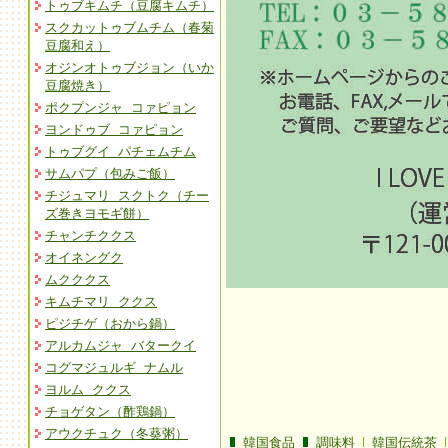
トゥブキムチ（豆腐キムチ）
スクカットゥブムチム（春菊
豆腐和え）
オジンオトゥブジョン（いか
豆腐焼き）
ポクプンジャ コァピョン
ヨンドゥブ コァピョン
トゥブグイ パチェムチム
サムパプ（包みご飯）
チジュマリ スクトク（チー
ズ巻きヨモギ餅）
チャンチククス
オイネングク
ムクククス
キムチマリ ククス
ピジチゲ（おから鍋）
アルカムジャ バタークイ
コグマジュルギ ナムル
ヨルム ククス
チョゲタン（酢鶏鍋）
アウクチュク（冬葵粥）
韓国食品
調味料
韓国伝統茶