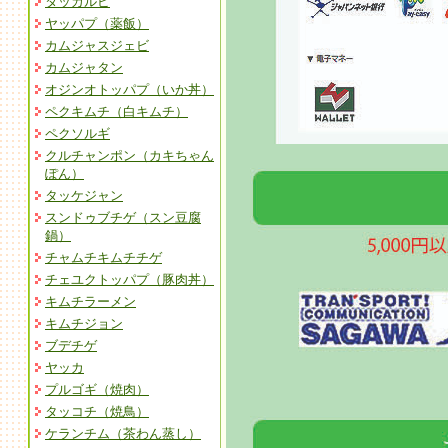
タッカルビ
ヤッパプ（薬飯）
カムジャスジェビ
カムジャタン
オジンオトッパプ（いか丼）
ペクキムチ（白キムチ）
ペクソルギ
クルチャンポン（カキちゃん
ぽん）
タッケジャン
スンドゥブチゲ（スン豆腐
鍋）
チャムチキムチチゲ
チェユクトッパプ（豚肉丼）
キムチラーメン
キムチジョン
ブデチゲ
ヤッカ
プルゴギ（焼肉）
タッコチ（焼鳥）
ケランチム（茶わん蒸し）