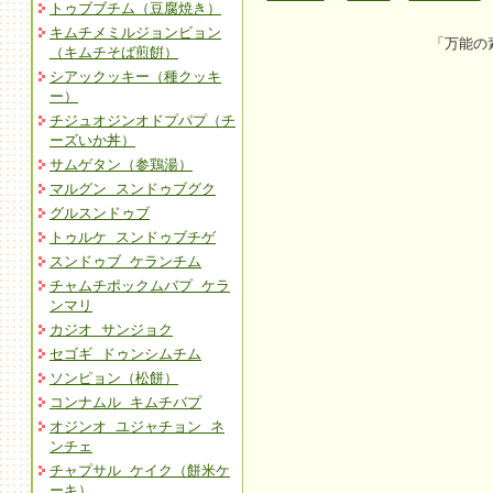
トゥブブチム（豆腐焼き）
キムチメミルジョンビョン
「万能の
（キムチそば煎餠）
シアックッキー（種クッキ
ー）
チジュオジンオドプパプ（チ
ーズいか丼）
サムゲタン（参鶏湯）
マルグン スンドゥブグク
グルスンドゥブ
トゥルケ スンドゥブチゲ
スンドゥブ ケランチム
チャムチポックムバプ ケラ
ンマリ
カジオ サンジョク
セゴギ ドゥンシムチム
ソンピョン（松餅）
コンナムル キムチバプ
オジンオ ユジャチョン ネ
ンチェ
チャプサル ケイク（餅米ケ
ーキ）