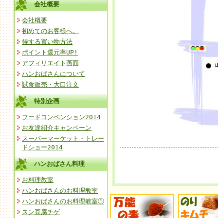
会社概要
会社概要
初めてのお客様へ。
得する買い物方法
ポイント還元率UP!
アフィリエイト画面
ハンおばさんについて
試食販売・大口注文
特別企画
フードコンベンション2014
お友達紹介キャンペーン
スーパーマーケット・トレー
ドショー2014
ハンおばさん料理
お料理教室
ハンおばさんのお料理教室
ハンおばさんのお料理教室①
スン豆腐チゲ