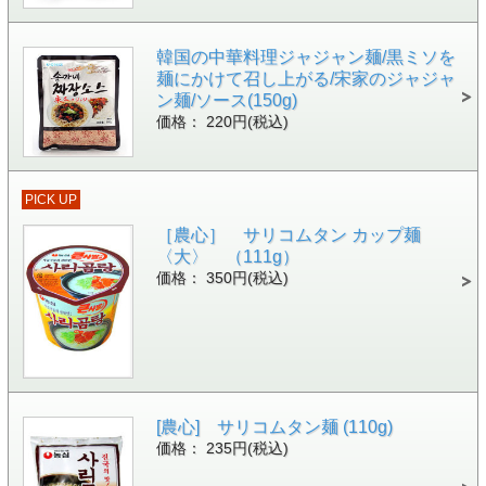
韓国の中華料理ジャジャン麺/黒ミソを
麺にかけて召し上がる/宋家のジャジャ
ン麺/ソース(150g)
価格： 220円(税込)
PICK UP
［農心］ サリコムタン カップ麺
〈大〉 （111g）
価格： 350円(税込)
[農心] サリコムタン麺 (110g)
価格： 235円(税込)