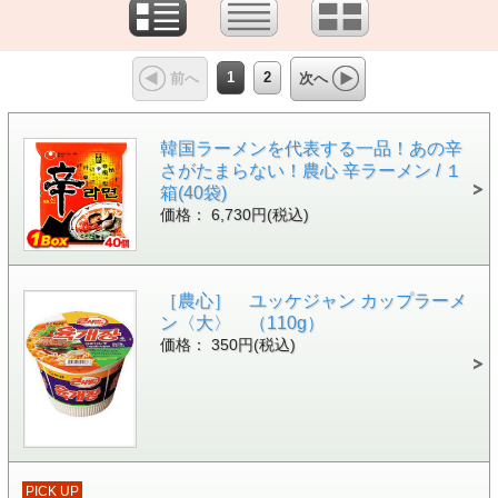
1
2
前へ
次へ
韓国ラーメンを代表する一品！あの辛
さがたまらない！農心 辛ラーメン / １
箱(40袋)
価格： 6,730円(税込)
［農心］ ユッケジャン カップラーメ
ン〈大〉 （110g）
価格： 350円(税込)
PICK UP