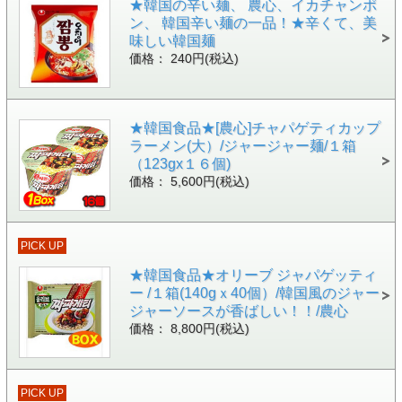
★韓国の辛い麺、 農心、イカチャンポ
ン、 韓国辛い麺の一品！★辛くて、美
味しい韓国麺
価格： 240円(税込)
★韓国食品★[農心]チャパゲティカップ
ラーメン(大）/ジャージャー麺/１箱
（123gx１６個)
価格： 5,600円(税込)
PICK UP
★韓国食品★オリーブ ジャパゲッティ
ー /１箱(140gｘ40個）/韓国風のジャー
ジャーソースが香ばしい！！/農心
価格： 8,800円(税込)
PICK UP