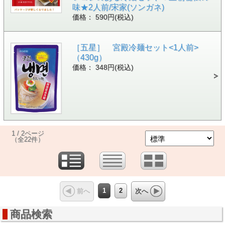
味★2人前/宋家(ソンガネ)
価格： 590円(税込)
［五星］ 宮殿冷麺セット<1人前>
（430g）
価格： 348円(税込)
1 / 2ページ
（全22件）
1
2
前へ
次へ
商品検索