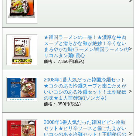
★韓国ラーメンの一品！★濃厚な牛肉
スープと滑らかな麺が絶妙！辛くない
まろやかな味/ラーメン/韓国ラーメン/サ
リコムタン麺/ 農心
価格： 7,350円(税込)
2008年1番人気だった韓国冷麺セット
★コクのある怜麺スープと歯ごたえが
いいコシのある冷麺セット！王朝秘伝
の味★１人前/宋家(ソンガネ)
価格： 350円(税込)
2008年1番人気だった韓国ビビン冷麺
セット★ピリ辛ソースと歯ごたえがい
いコシのある冷麺セット！王朝秘伝の