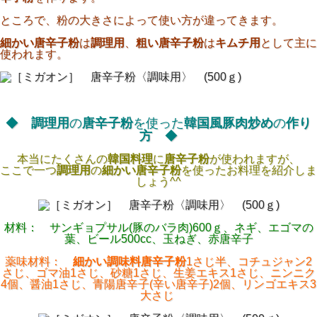
ところで、粉の大きさによって使い方が違ってきます。
細かい唐辛子粉
は
調理用
、
粗い唐辛子粉
は
キムチ用
として主に
使われます。
◆
調理用
の
唐辛子粉
を使った
韓国風豚肉炒め
の
作り
方
◆
本当にたくさんの
韓国料理
に
唐辛子粉
が使われますが、
ここで一つ
調理用
の
細かい唐辛子粉
を使ったお料理を紹介しま
しょう^^
材料： サンギョプサル(豚のバラ肉)600ｇ、ネギ、エゴマの
葉、ビール500cc、玉ねぎ、赤唐辛子
薬味材料：
細かい調味料唐辛子粉
1さじ半、コチュジャン2
さじ、ゴマ油1さじ、砂糖1さじ、生姜エキス1さじ、ニンニク
4個、醤油1さじ、青陽唐辛子(辛い唐辛子)2個、リンゴエキス3
大さじ