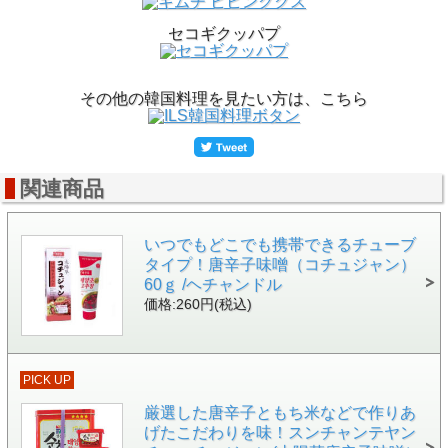
セコギクッパプ
その他の韓国料理を見たい方は、こちら
関連商品
いつでもどこでも携帯できるチューブ
タイプ！唐辛子味噌（コチュジャン）
60ｇ /ヘチャンドル
価格:260円(税込)
PICK UP
厳選した唐辛子ともち米などで作りあ
げたこだわりを味！スンチャンテヤン