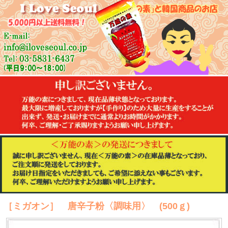
［ミガオン］ 唐辛子粉〈調味用〉 (500ｇ)