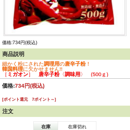
価格:734円(税込)
商品説明
細かく粉にされた
調理用
の
唐辛子粉
！
韓国料理
に欠かせません!!
［
ミガオン
］
唐辛子粉
〈
調味用
〉 (500ｇ)
価格:
734円
(税込)
[ポイント還元 7ポイント～]
注文
在庫
在庫切れ