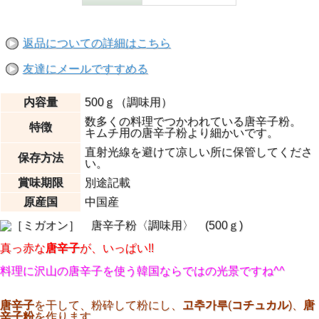
返品についての詳細はこちら
友達にメールですすめる
内容量
500ｇ（調味用）
数多くの料理でつかわれている唐辛子粉。
特徴
キムチ用の唐辛子粉より細かいです。
直射光線を避けて凉しい所に保管してくださ
保存方法
い。
賞味期限
別途記載
原産国
中国産
真っ赤な
唐辛子
が、いっぱい!!
料理に沢山の唐辛子を使う韓国ならではの光景ですね^^
唐辛子
を干して、粉砕して粉にし、
고추가루
(
コチュカル
)、
唐
辛子粉
を作ります。