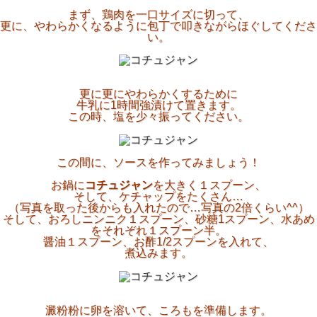
まず、鶏肉を一口サイズに切って、
更に、やわらかくなるように包丁で叩きながらほぐしてくださ
い。
更に更にやわらかくするために
牛乳に1時間強漬けて置きます。
この時、塩を少々振ってください。
この間に、ソースを作ってみましょう！
お鍋に
コチュジャン
を大きく１スプーン、
そして、ケチャップをたくさん…
（写真を取った後からも入れたので…写真の2倍くらい^^）
そして、おろしニンニク１スプーン、砂糖1スプーン、水あめ
をそれぞれ１スプーン半。
醤油１スプーン、お酢1/2スプーンを入れて、
煮込みます。
澱粉粉に卵を溶いて、ころもを準備します。