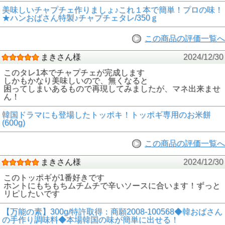
美味しいチャプチェ作りましょ♪これ１本で簡単！プロの味！
★ハンおばさん特製♪チャプチェタレ/350ｇ
この商品の評価一覧へ
まきさん様
2024/12/30
このタレ1本でチャプチェが完成します
しかもかなり美味しいので、無くなると
困ってしまいあるもので再現してみましたが、マネ出来ませ
ん！
韓国ドラマにも登場したトッポキ！トッポギ専用のお米餅
(600g)
この商品の評価一覧へ
まきさん様
2024/12/30
このトッポギが1番好きです
ホントにもちもちムチムチで辛いソースに合います！ずっと
リピしたいです
【万能の素】300g/特許取得：商願2008-100568◆韓おばさん
の手作り調味料◆本場韓国の味が簡単に出せる！