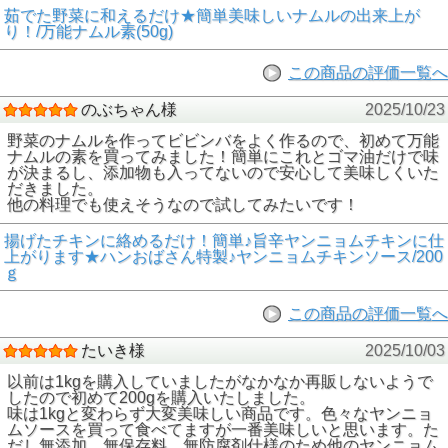
茹でた野菜に和えるだけ★簡単美味しいナムルの出来上が
り！/万能ナムル素(50g)
この商品の評価一覧へ
のぶちゃん様
2025/10/23
野菜のナムルを作ってビビンバをよく作るので、初めて万能
ナムルの素を買ってみました！簡単にこれとゴマ油だけで味
が決まるし、添加物も入ってないので安心して美味しくいた
だきました。
他の料理でも使えそうなので試してみたいです！
揚げたチキンに絡めるだけ！簡単♪旨辛ヤンニョムチキンに仕
上がります★ハンおばさん特製♪ヤンニョムチキンソース/200
ｇ
この商品の評価一覧へ
たいき様
2025/10/03
以前は1kgを購入していましたがなかなか再販しないようで
したので初めて200gを購入いたしました。
味は1kgと変わらず大変美味しい商品です。色々なヤンニョ
ムソースを買って食べてますが一番美味しいと思います。た
だし無添加、無保存料、無防腐剤仕様のため他のヤンニョム