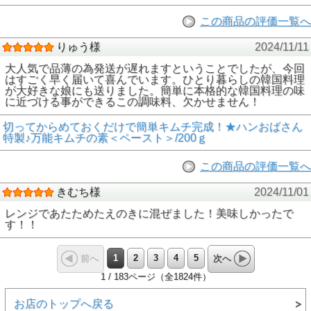
この商品の評価一覧へ
りゅう様
2024/11/11
大人気で品薄の為発送が遅れますということでしたが、今回
はすごく早く届いて喜んでいます。ひとり暮らしの韓国料理
が大好きな娘にも送りました。簡単に本格的な韓国料理の味
に近づける事ができるこの調味料、欠かせません！
切ってからめておくだけで簡単キムチ完成！★ハンおばさん
特製♪万能キムチの素＜ペースト＞/200ｇ
この商品の評価一覧へ
きむち様
2024/11/01
レンジであたためたえのきに混ぜました！美味しかったで
す！！
1
2
3
4
5
前へ
次へ
1 / 183ページ（全1824件）
お店のトップへ戻る