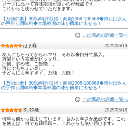
ソースに比べて賞味期限が短いのが難点です。
これからも使わせていただきます。
【万能の素】300g/特許取得：商願2008-100568◆韓おばさん
の手作り調味料◆本場韓国の味が簡単に出せる！
この商品の評価一覧へ
はま様
2025/06/19
友人にもらってからハマり、それ以来自分で購入。
万能という言葉がピッタリ。
汁物、炒め物、ご飯物、、
何にでもちょい足し。
子どもにも辛すぎず、万能、万能！
【万能の素】300g/特許取得：商願2008-100568◆韓おばさん
の手作り調味料◆本場韓国の味が簡単に出せる！
この商品の評価一覧へ
SUGI様
2025/03/18
何年も前から愛用しています。旨みと辛さが絶妙です。これ
を使えば、何でも韓国風～。これからも使い続けます♪