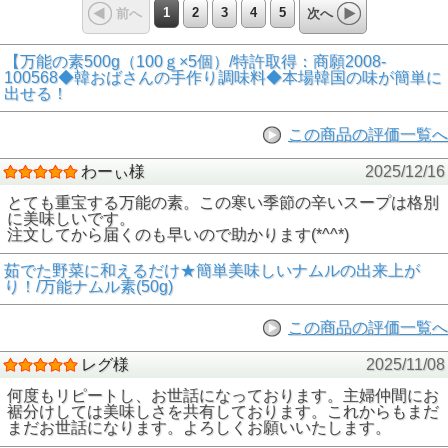
1
2
3
4
5
前へ
次へ
【万能の素500g（100ｇ×5個）/特許取得：商願2008-
100568◆韓おばさんの手作り調味料◆本場韓国の味が簡単に
出せる！
この商品の評価一覧へ
わーぃ様
2025/12/16
とても重宝する万能の素。この寒い季節の辛いスープは格別
に美味しいです。
注文してから届くのも早いので助かります(*^^*)
茹でた野菜に和えるだけ★簡単美味しいナムルの出来上が
り！/万能ナムル素(50g)
この商品の評価一覧へ
レグ様
2025/11/08
何度もリピートし、お世話になっております。主婦仲間にお
裾分けしては美味しさを共有しております。これからもまだ
まだお世話になります。よろしくお願いいたします。