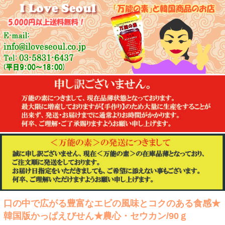
口の中で広がる豊富なエビの風味とコクのある食感★
韓国版かっぱえびせん★農心・セウカン/90ｇ