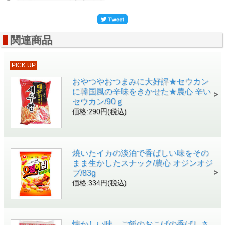
関連商品
PICK UP
おやつやおつまみに大好評★セウカン
に韓国風の辛味をきかせた★農心 辛い
セウカン/90ｇ
価格:290円(税込)
焼いたイカの淡泊で香ばしい味をその
まま生かしたスナック/農心 オジンオジ
プ/83g
価格:334円(税込)
懐かしい味、ご飯のおこげの香ばしさ