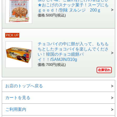
★おこげのスナック菓子！スープにも
ｇｏｏｄ！/別味 ヌルンジ 200ｇ
価格:500円(税込)
PICK UP
チョコパイの中に餅が入って、もちも
ちとしたチョコパイを楽しんでくださ
い！韓国のチョコ鏡餅パ
イ！！/SAMJIN/310g
価格:700円(税込)
在庫切れ
お店のトップへ戻る
カートを見る
ご利用案内