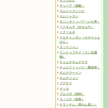
タッカルビ
ヤッパプ（薬飯）
カムジャスジェビ
カムジャタン
オジンオトッパプ（いか丼）
ペクキムチ（白キムチ）
ペクソルギ
クルチャンポン（カキちゃん
ぽん）
タッケジャン
スンドゥブチゲ（スン豆腐
鍋）
チャムチキムチチゲ
チェユクトッパプ（豚肉丼）
キムチラーメン
キムチジョン
ブデチゲ
ヤッカ
プルゴギ（焼肉）
タッコチ（焼鳥）
ケランチム（茶わん蒸し）