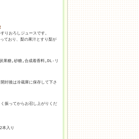
徴
いすりおろしジュースです。
使っており、梨の果汁とすり梨が
液状果糖,砂糖,合成着香料,DL-リ
、開封後は冷蔵庫に保存して下さ
よく振ってからお召し上がりくだ
12本入り