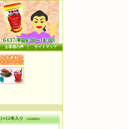
｜
お客様の声
｜
サイトマップ
)×12本入り