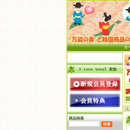
カ
I Love Seoul 家族
ト
商品検索