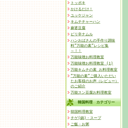
トッポキ
かけるだけ！
ユッケジャン
キムチチャーハン
麻婆豆腐
ピリ辛ナムル
ハンおばさんの手作り調味
料”万能の素”レシピ集
～！！
万能味噌お料理教室
万能味噌お料理教室 (1)
万能キムチの素 お料理教室
”万能の素”ご購入いただい
たお客様のお声（レビュー）
のご紹介
万能スン豆腐お料理教室
韓国料理 カテゴリー
韓国料理教室
チゲ(鍋)・スープ
ご飯・お粥