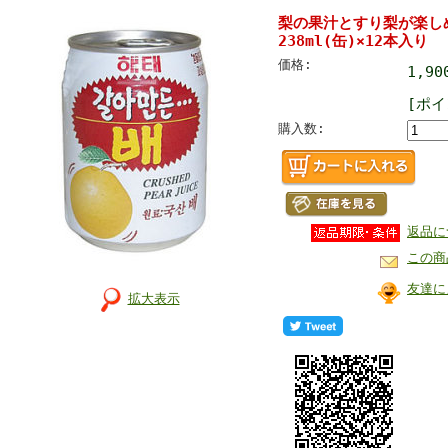
梨の果汁とすり梨が楽し
238ml(缶)×12本入り
価格:
1,9
[ポイ
購入数:
返品に
この商
友達に
拡大表示