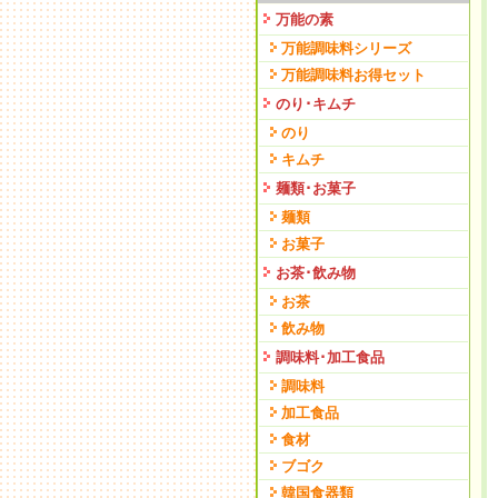
万能の素
万能調味料シリーズ
万能調味料お得セット
のり･キムチ
のり
キムチ
麺類･お菓子
麺類
お菓子
お茶･飲み物
お茶
飲み物
調味料･加工食品
調味料
加工食品
食材
ブゴク
韓国食器類