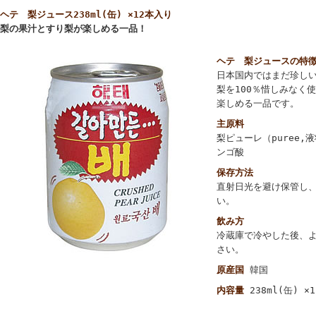
ヘテ 梨ジュース238ml(缶) ×12本入り
梨の果汁とすり梨が楽しめる一品！
ヘテ 梨ジュースの特
日本国内ではまだ珍し
梨を100％惜しみなく
楽しめる一品です。
主原料
梨ピューレ（puree,
ンゴ酸
保存方法
直射日光を避け保管し
い。
飲み方
冷蔵庫で冷やした後、
さい。
原産国
韓国
内容量
238ml(缶) ×