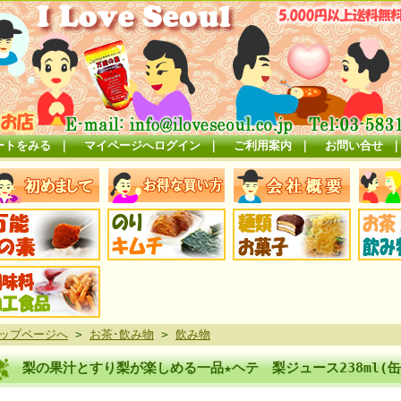
ートをみる
｜
マイページへログイン
｜
ご利用案内
｜
お問い合せ
ップページへ
>
お茶･飲み物
>
飲み物
梨の果汁とすり梨が楽しめる一品★ヘテ 梨ジュース238ml(缶