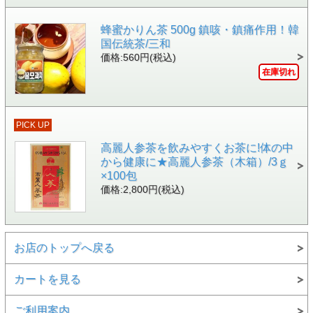
蜂蜜かりん茶 500g 鎮咳・鎮痛作用！韓
国伝統茶/三和
価格:560円(税込)
在庫切れ
PICK UP
高麗人参茶を飲みやすくお茶に!体の中
から健康に★高麗人参茶（木箱）/3ｇ
×100包
価格:2,800円(税込)
お店のトップへ戻る
カートを見る
ご利用案内