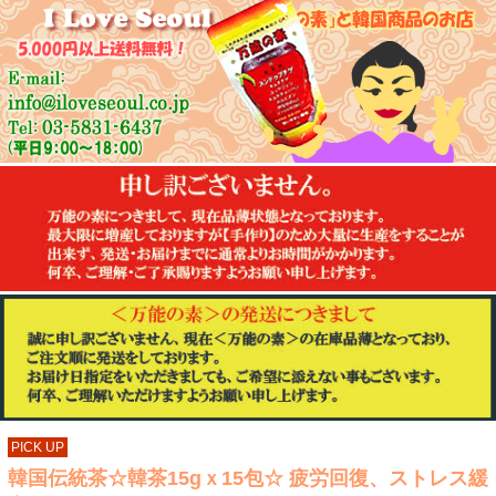
PICK UP
韓国伝統茶☆韓茶15gｘ15包☆ 疲労回復、ストレス緩