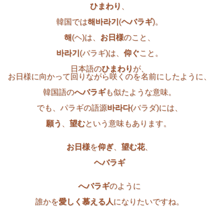
ひまわり
、
韓国では
해바라기
(
ヘバラギ
)。
해
(ヘ)は、
お日様
のこと、
바라기
(バラギ)は、
仰ぐ
こと。
日本語の
ひまわり
が、
お日様に向かって回りながら咲くのを名前にしたように、
韓国語の
へバラギ
も似たような意味。
でも、パラギの語源
바라다
(バラダ)には、
願う
、
望む
という意味もあります。
お日様
を
仰ぎ
、
望む花
、
ヘバラギ
へバラギ
のように
誰かを
愛しく慕える人
になりたいですね。