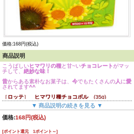
価格:168円(税込)
商品説明
こうばしい
ヒマワリの種
と甘~い
チョコレート
がマッ
チして、
絶妙な味！
昔
からある素朴なお菓子は、
今
でもたくさんの
人
に
愛
されてます
^^
［
ロッテ
］
ヒマワリ種チョコボル
(35g)
▼ 商品説明の続きを見る ▼
価格:
168円
(税込)
[ポイント還元 1ポイント～]