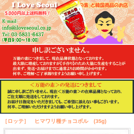
［ロッテ］ ヒマワリ種チョコボル (35g)