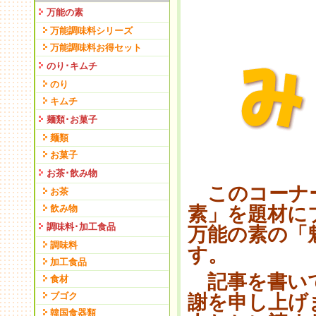
万能の素
万能調味料シリーズ
万能調味料お得セット
のり･キムチ
のり
キムチ
麺類･お菓子
麺類
お菓子
お茶･飲み物
このコーナー
お茶
素」を題材に
飲み物
調味料･加工食品
万能の素の「
調味料
す。
加工食品
記事を書いて
食材
ブゴク
謝を申し上げ
韓国食器類