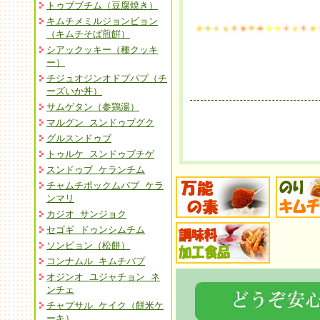
トゥブブチム（豆腐焼き）
キムチメミルジョンビョン
（キムチそば煎餠）
シアックッキー（種クッキ
ー）
チジュオジンオドプパプ（チ
ーズいか丼）
サムゲタン（参鶏湯）
マルグン スンドゥブグク
グルスンドゥブ
トゥルケ スンドゥブチゲ
スンドゥブ ケランチム
チャムチポックムバプ ケラ
ンマリ
カジオ サンジョク
セゴギ ドゥンシムチム
ソンピョン（松餅）
コンナムル キムチバプ
オジンオ ユジャチョン ネ
ンチェ
チャプサル ケイク（餅米ケ
ーキ）