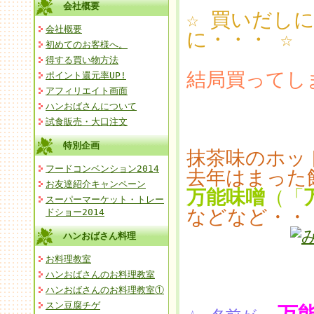
会社概要
☆ 買いだし
会社概要
に・・・ ☆
初めてのお客様へ。
得する買い物方法
結局買ってし
ポイント還元率UP!
アフィリエイト画面
ハンおばさんについて
試食販売・大口注文
特別企画
抹茶味のホッ
フードコンベンション2014
去年はまった
お友達紹介キャンペーン
万能味噌
（「
スーパーマーケット・トレー
などなど・・
ドショー2014
ハンおばさん料理
お料理教室
ハンおばさんのお料理教室
ハンおばさんのお料理教室①
スン豆腐チゲ