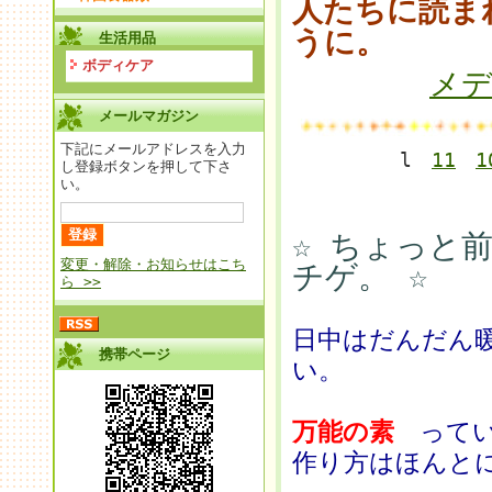
人たちに読ま
うに。
生活用品
ボディケア
メ
メールマガジン
下記にメールアドレスを入力
l
11
1
し登録ボタンを押して下さ
い。
☆ ちょっと
変更・解除・お知らせはこち
チゲ。 ☆
ら >>
日中はだんだん
携帯ページ
い。
万能の素
ってい
作り方はほんと