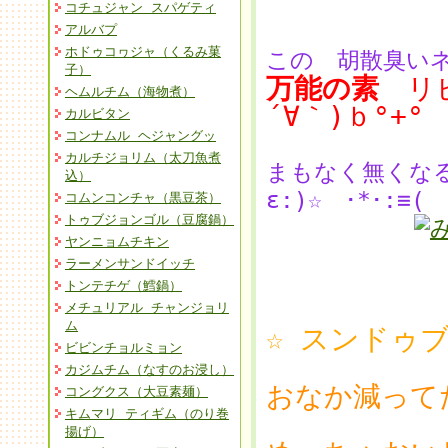
コチュジャン スパゲティ
アルバプ
ホドゥコヮジャ（くるみ菓
この 胡散臭い
子）
万能の素
リピ
ヘムルチム（海物煮）
´∀｀)ｂ°+°
カルビタン
コンナムル ヘジャングッ
カルチジョリム（太刀魚煮
まもなく無くなる
込）
ε:)☆ ･*･:≡( 
コムンコンチャ（黒豆茶）
トゥブジョンゴル（豆腐鍋）
ヤンニョムチキン
ラーメンサンドイッチ
トンテチゲ（鱈鍋）
メチュリアル チャンジョリ
ム
☆ スンドゥ
ビビンチョルミョン
カジムチム（なすのお浸し）
おなか減って
コングクス（大豆素麺）
キムマリ ティギム（のり巻
揚げ）