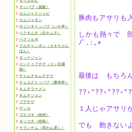
タッカルビ
ヤッパプ（薬飯）
カムジャスジェビ
豚肉もアサリも
カムジャタン
オジンオトッパプ（いか丼）
しかも熱々で 部屋
ペクキムチ（白キムチ）
ペクソルギ
ﾉﾟ.:｡+
クルチャンポン（カキちゃん
ぽん）
タッケジャン
スンドゥブチゲ（スン豆腐
鍋）
最後は もちろ
チャムチキムチチゲ
チェユクトッパプ（豚肉丼）
キムチラーメン
??‹"??‹"??‹"
キムチジョン
ブデチゲ
１人じゃアサリ
ヤッカ
プルゴギ（焼肉）
タッコチ（焼鳥）
でも 飽きない
ケランチム（茶わん蒸し）