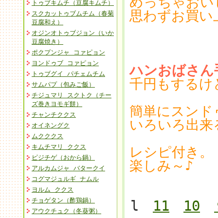
めっちゃおい
トゥブキムチ（豆腐キムチ）
思わずお買い
スクカットゥブムチム（春菊
豆腐和え）
オジンオトゥブジョン（いか
豆腐焼き）
ポクプンジャ コァピョン
ヨンドゥブ コァピョン
ハンおばさん
トゥブグイ パチェムチム
千円もするけ
サムパプ（包みご飯）
チジュマリ スクトク（チー
ズ巻きヨモギ餅）
簡単にスンド
チャンチククス
いろいろ出来
オイネングク
ムクククス
キムチマリ ククス
レシピ付き。
ピジチゲ（おから鍋）
楽しみ～♪
アルカムジャ バタークイ
コグマジュルギ ナムル
ヨルム ククス
チョゲタン（酢鶏鍋）
l
11
10
アウクチュク（冬葵粥）