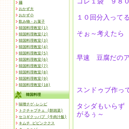
コレ１袋 ９８
麺
おかず大
おかず小
１０回分入って
飲み物・お菓子
韓国料理教室(1)
そぉ～考えたら
韓国料理教室(2)
韓国料理教室(3)
韓国料理教室(4)
韓国料理教室(5)
早速 豆腐だの
韓国料理教室(6)
韓国料理教室(7)
韓国料理教室(8)
韓国料理教室(9)
韓国料理教室(10)
スンドゥブ作っ
韓国料理
味噌チゲ-レシピ
タシダもいらず
トクチャプチェ (餅雑菜)
がるぅ～
セコギクッパプ (牛肉汁飯)
キムチ ビビンククス