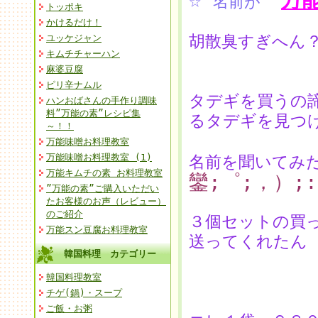
☆
万
名前が
トッポキ
かけるだけ！
胡散臭すぎへん
ユッケジャン
キムチチャーハン
麻婆豆腐
ピリ辛ナムル
タデギを買うの
ハンおばさんの手作り調味
料”万能の素”レシピ集
るタデギを見つ
～！！
万能味噌お料理教室
万能味噌お料理教室 (1)
名前を聞いてみ
万能キムチの素 お料理教室
鑾;゜;，）;
”万能の素”ご購入いただい
たお客様のお声（レビュー）
のご紹介
３個セットの買
万能スン豆腐お料理教室
送ってくれたん
韓国料理 カテゴリー
韓国料理教室
チゲ(鍋)・スープ
ご飯・お粥