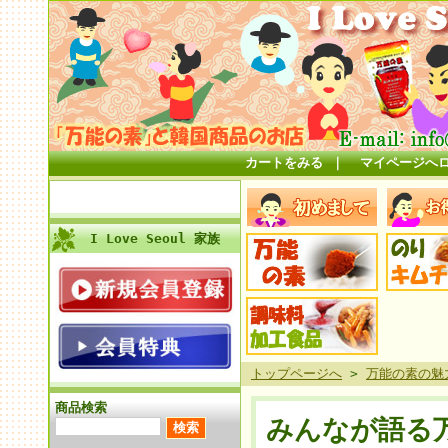
カートをみる
｜
マイページへ
I Love Seoul 家族
トップページへ
>
万能の素の魅
商品検索
みんなが語る万