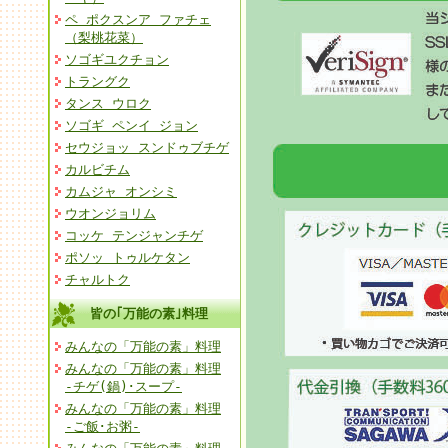
ペ ポクスンア ファチェ
（梨桃花菜）
ソゴギユクチョン
トラングク
タンス ウロク
ソゴギ ペンイ ジョン
セウジョッ スンドゥブチゲ
カルビチム
カムジャ オンシミ
ウオンジョリム
コッケ テンジャンチゲ
ポソッ トゥルケタン
チャルトク
皆の｢万能の素｣料理
みんなの「万能の素」料理
みんなの「万能の素」料理
-チゲ(鍋)･スープ-
みんなの「万能の素」料理
-ご飯･お粥-