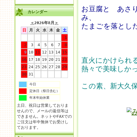
お豆腐と あさ
カレンダー
み、
＜
2026年8月
＞
たまごを落とし
日
月
火
水
木
金
土
1
2
3
4
5
6
7
8
9
10
11
12
13
14
15
直火にかけられ
16
17
18
19
20
21
22
23
24
25
26
27
28
29
熱々で美味しか
30
31
この素、新大久
今日
定休日（祭日含む）
年末年始休業
土日、祝日は営業しておりま
せんので、メールの返信等は
できません。ネットやFAXでの
ご注文は年中無休でお受けし
ております。