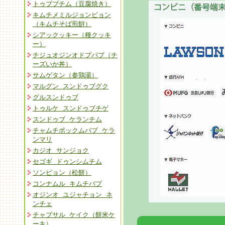
トゥブブチム（豆腐焼き）
キムチメミルジョンビョン
（キムチそば煎餠）
シアックッキー（種クッキ
ー）
チジュオジンオドプパプ（チ
ーズいか丼）
サムゲタン（参鶏湯）
マルグン スンドゥブグク
グルスンドゥブ
トゥルケ スンドゥブチゲ
スンドゥブ ケランチム
チャムチポックムバプ ケラ
ンマリ
カジオ サンジョク
セゴギ ドゥンシムチム
ソンピョン（松餅）
コンナムル キムチバプ
オジンオ ユジャチョン ネ
ンチェ
チャプサル ケイク（餅米ケ
ーキ）