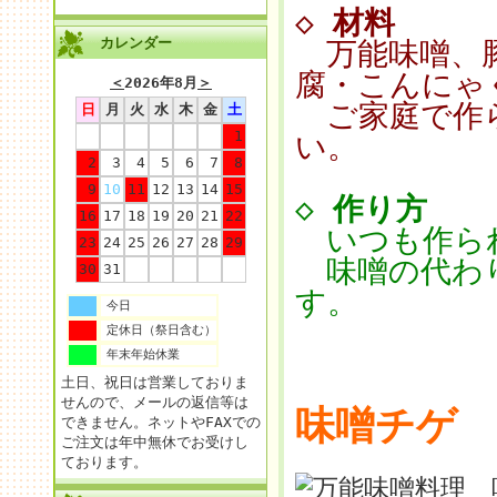
◇
材料
カレンダー
万能味噌、豚
腐・こんにゃ
＜
2026年8月
＞
ご家庭で作ら
日
月
火
水
木
金
土
1
い。
2
3
4
5
6
7
8
9
10
11
12
13
14
15
◇
作り方
16
17
18
19
20
21
22
いつも作ら
23
24
25
26
27
28
29
味噌の代わり
30
31
す。
今日
定休日（祭日含む）
年末年始休業
土日、祝日は営業しておりま
せんので、メールの返信等は
味噌チゲ
できません。ネットやFAXでの
ご注文は年中無休でお受けし
ております。