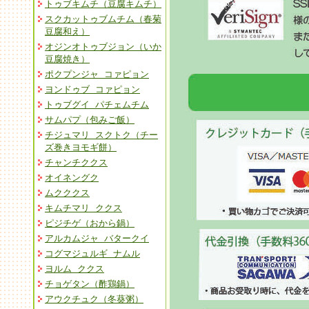
トゥブキムチ（豆腐キムチ）
スクカットゥブムチム（春菊
豆腐和え）
オジンオトゥブジョン（いか
豆腐焼き）
ポクプンジャ コァピョン
ヨンドゥブ コァピョン
トゥブグイ パチェムチム
サムパプ（包みご飯）
チジュマリ スクトク（チー
ズ巻きヨモギ餅）
チャンチククス
オイネングク
ムクククス
キムチマリ ククス
ピジチゲ（おから鍋）
アルカムジャ バタークイ
コグマジュルギ ナムル
ヨルム ククス
チョゲタン（酢鶏鍋）
アウクチュク（冬葵粥）