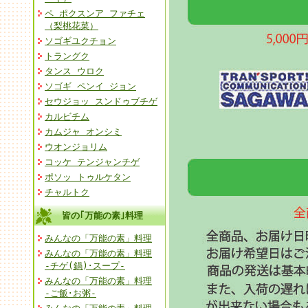
ペ ポクスンア ファチェ
（梨桃花菜）
ソゴギユクチョン
トラングク
タンス ウロク
ソゴギ ペンイ ジョン
セウジョッ スンドゥブチゲ
カルビチム
カムジャ オンシミ
ウオンジョリム
コッケ テンジャンチゲ
ポソッ トゥルケタン
チャルトク
皆の｢万能の素｣料理
みんなの「万能の素」料理
みんなの「万能の素」料理
-チゲ(鍋)･スープ-
みんなの「万能の素」料理
-ご飯･お粥-