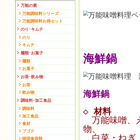
万能の素
万能調味料シリーズ
万能調味料お得セット
のり･キムチ
のり
キムチ
麺類･お菓子
海鮮鍋
麺類
お菓子
お茶･飲み物
お茶
海鮮鍋
飲み物
調味料･加工食品
調味料
◇
材料
加工食品
万能味噌、え
食材
物、
ブゴク
白菜・ねぎ・
韓国食器類