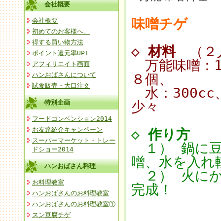
会社概要
味噌チゲ
会社概要
初めてのお客様へ。
得する買い物方法
◇
材料
（２
ポイント還元率UP!
万能味噌：15
アフィリエイト画面
ハンおばさんについて
８個、
試食販売・大口注文
水：300c
特別企画
少々
フードコンベンション2014
お友達紹介キャンペーン
◇
作り方
スーパーマーケット・トレー
１） 鍋に豆
ドショー2014
噌、水を入れ
ハンおばさん料理
２） 火にか
お料理教室
完成！
ハンおばさんのお料理教室
ハンおばさんのお料理教室①
スン豆腐チゲ