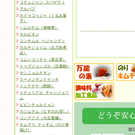
コチュジャン スパゲティ
アルバプ
ホドゥコヮジャ（くるみ菓
子）
ヘムルチム（海物煮）
カルビタン
コンナムル ヘジャングッ
カルチジョリム（太刀魚煮
込）
コムンコンチャ（黒豆茶）
トゥブジョンゴル（豆腐鍋）
ヤンニョムチキン
ラーメンサンドイッチ
トンテチゲ（鱈鍋）
メチュリアル チャンジョリ
ム
ビビンチョルミョン
カジムチム（なすのお浸し）
コングクス（大豆素麺）
キムマリ ティギム（のり巻
揚げ）