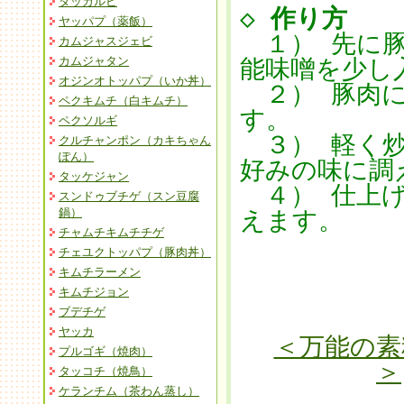
タッカルビ
◇
作り方
ヤッパプ（薬飯）
１） 先に豚
カムジャスジェビ
カムジャタン
能味噌を少し
オジンオトッパプ（いか丼）
２） 豚肉に
ペクキムチ（白キムチ）
す。
ペクソルギ
３） 軽く炒
クルチャンポン（カキちゃん
ぽん）
好みの味に調
タッケジャン
４） 仕上げ
スンドゥブチゲ（スン豆腐
鍋）
えます。
チャムチキムチチゲ
チェユクトッパプ（豚肉丼）
キムチラーメン
キムチジョン
ブデチゲ
ヤッカ
＜万能の素
プルゴギ（焼肉）
＞
タッコチ（焼鳥）
ケランチム（茶わん蒸し）