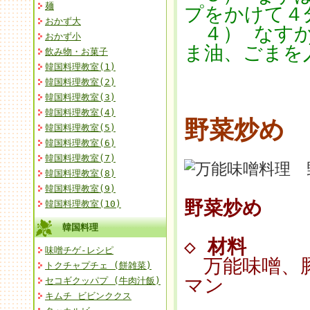
麺
プをかけて４
おかず大
４） なすか
おかず小
ま油、ごまを
飲み物・お菓子
韓国料理教室(1)
韓国料理教室(2)
韓国料理教室(3)
韓国料理教室(4)
野菜炒め
韓国料理教室(5)
韓国料理教室(6)
韓国料理教室(7)
韓国料理教室(8)
韓国料理教室(9)
野菜炒め
韓国料理教室(10)
韓国料理
◇
材料
味噌チゲ-レシピ
万能味噌、豚
トクチャプチェ (餅雑菜)
マン
セコギクッパプ (牛肉汁飯)
キムチ ビビンククス