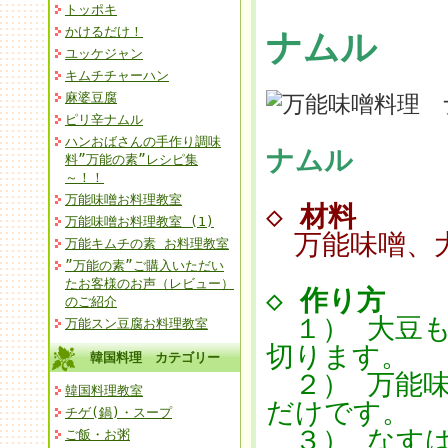
トッポキ
かけるだけ！
ナムル
ユッケジャン
キムチチャーハン
麻婆豆腐
ピリ辛ナムル
ハンおばさんの手作り調味
ナムル
料”万能の素”レシピ集
～！！
万能味噌お料理教室
◇
材料
万能味噌お料理教室 (1)
万能味噌、大
万能キムチの素 お料理教室
”万能の素”ご購入いただい
たお客様のお声（レビュー）
◇
作り方
のご紹介
１） 大豆も
万能スン豆腐お料理教室
切ります。
韓国料理 カテゴリー
２） 万能味
韓国料理教室
だけです。
チゲ(鍋)・スープ
３） なすは
ご飯・お粥