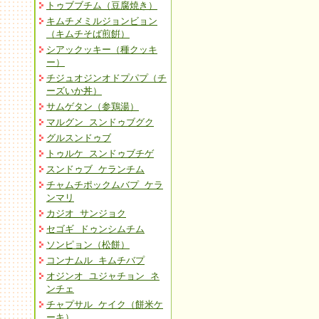
トゥブブチム（豆腐焼き）
キムチメミルジョンビョン
（キムチそば煎餠）
シアックッキー（種クッキ
ー）
チジュオジンオドプパプ（チ
ーズいか丼）
サムゲタン（参鶏湯）
マルグン スンドゥブグク
グルスンドゥブ
トゥルケ スンドゥブチゲ
スンドゥブ ケランチム
チャムチポックムバプ ケラ
ンマリ
カジオ サンジョク
セゴギ ドゥンシムチム
ソンピョン（松餅）
コンナムル キムチバプ
オジンオ ユジャチョン ネ
ンチェ
チャプサル ケイク（餅米ケ
ーキ）