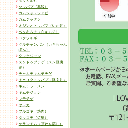
タッカルビ
ヤッパプ（薬飯）
カムジャスジェビ
カムジャタン
オジンオトッパプ（いか丼）
ペクキムチ（白キムチ）
ペクソルギ
クルチャンポン（カキちゃん
ぽん）
タッケジャン
スンドゥブチゲ（スン豆腐
鍋）
チャムチキムチチゲ
チェユクトッパプ（豚肉丼）
キムチラーメン
キムチジョン
ブデチゲ
ヤッカ
プルゴギ（焼肉）
タッコチ（焼鳥）
ケランチム（茶わん蒸し）