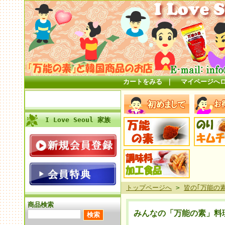
カートをみる
｜
マイページへ
I Love Seoul 家族
トップページへ
>
皆の｢万能の
商品検索
みんなの「万能の素」料理