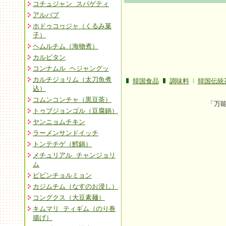
コチュジャン スパゲティ
アルバプ
ホドゥコヮジャ（くるみ菓
子）
ヘムルチム（海物煮）
カルビタン
コンナムル ヘジャングッ
カルチジョリム（太刀魚煮
韓国食品
調味料
韓国伝統
込）
コムンコンチャ（黒豆茶）
「万
トゥブジョンゴル（豆腐鍋）
ヤンニョムチキン
ラーメンサンドイッチ
トンテチゲ（鱈鍋）
メチュリアル チャンジョリ
ム
ビビンチョルミョン
カジムチム（なすのお浸し）
コングクス（大豆素麺）
キムマリ ティギム（のり巻
揚げ）