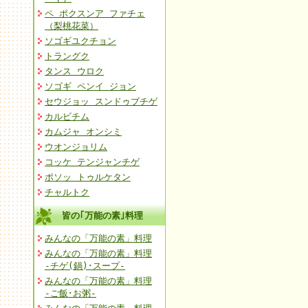
ペ ポクスンア ファチェ
（梨桃花菜）
ソゴギユクチョン
トラングク
タンス ウロク
ソゴギ ペンイ ジョン
セウジョッ スンドゥブチゲ
カルビチム
カムジャ オンシミ
ウオンジョリム
コッケ テンジャンチゲ
ポソッ トゥルケタン
チャルトク
皆の｢万能の素｣料理
みんなの「万能の素」料理
みんなの「万能の素」料理
-チゲ(鍋)･スープ-
みんなの「万能の素」料理
-ご飯･お粥-