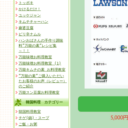
トッポキ
かけるだけ！
ユッケジャン
キムチチャーハン
麻婆豆腐
ピリ辛ナムル
ハンおばさんの手作り調味
料”万能の素”レシピ集
～！！
万能味噌お料理教室
万能味噌お料理教室 (1)
万能キムチの素 お料理教室
”万能の素”ご購入いただい
たお客様のお声（レビュー）
のご紹介
万能スン豆腐お料理教室
韓国料理 カテゴリー
韓国料理教室
チゲ(鍋)・スープ
ご飯・お粥