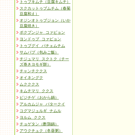
トゥブキムチ（豆腐キムチ）
スクカットゥブムチム（春菊
豆腐和え）
オジンオトゥブジョン（いか
豆腐焼き）
ポクプンジャ コァピョン
ヨンドゥブ コァピョン
トゥブグイ パチェムチム
サムパプ（包みご飯）
チジュマリ スクトク（チー
ズ巻きヨモギ餅）
チャンチククス
オイネングク
ムクククス
キムチマリ ククス
ピジチゲ（おから鍋）
アルカムジャ バタークイ
コグマジュルギ ナムル
ヨルム ククス
チョゲタン（酢鶏鍋）
アウクチュク（冬葵粥）