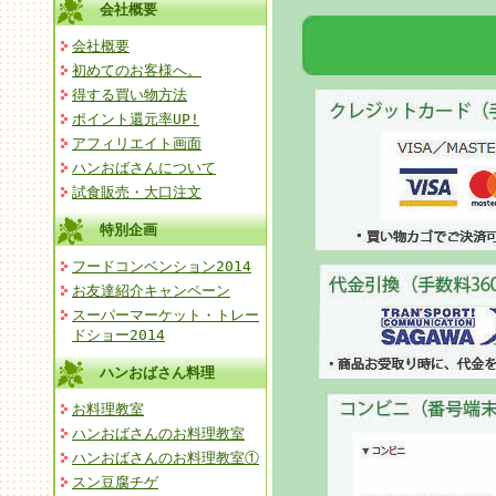
会社概要
会社概要
初めてのお客様へ。
得する買い物方法
ポイント還元率UP!
アフィリエイト画面
ハンおばさんについて
試食販売・大口注文
特別企画
フードコンベンション2014
お友達紹介キャンペーン
スーパーマーケット・トレー
ドショー2014
ハンおばさん料理
お料理教室
ハンおばさんのお料理教室
ハンおばさんのお料理教室①
スン豆腐チゲ