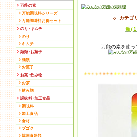
万能の素
万能調味料シリーズ
◇ カテ
万能調味料お得セット
のり･キムチ
麺(1
のり
キムチ
万能の素を使っ
麺類･お菓子
麺類
お菓子
お茶･飲み物
お茶
飲み物
調味料･加工食品
調味料
加工食品
食材
ブゴク
韓国食器類