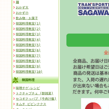
麺
おかず大
おかず小
飲み物・お菓子
韓国料理教室(1)
韓国料理教室(2)
韓国料理教室(3)
韓国料理教室(4)
韓国料理教室(5)
韓国料理教室(6)
韓国料理教室(7)
韓国料理教室(8)
韓国料理教室(9)
韓国料理教室(10)
韓国料理
味噌チゲ-レシピ
トクチャプチェ (餅雑菜)
セコギクッパプ (牛肉汁飯)
キムチ ビビンククス