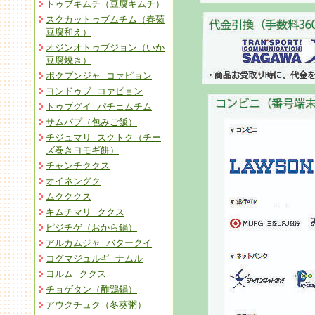
トゥブキムチ（豆腐キムチ）
スクカットゥブムチム（春菊
豆腐和え）
オジンオトゥブジョン（いか
豆腐焼き）
ポクプンジャ コァピョン
ヨンドゥブ コァピョン
トゥブグイ パチェムチム
サムパプ（包みご飯）
チジュマリ スクトク（チー
ズ巻きヨモギ餅）
チャンチククス
オイネングク
ムクククス
キムチマリ ククス
ピジチゲ（おから鍋）
アルカムジャ バタークイ
コグマジュルギ ナムル
ヨルム ククス
チョゲタン（酢鶏鍋）
アウクチュク（冬葵粥）