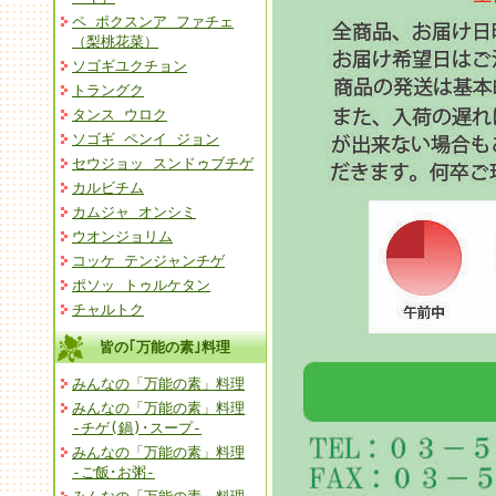
ペ ポクスンア ファチェ
（梨桃花菜）
ソゴギユクチョン
トラングク
タンス ウロク
ソゴギ ペンイ ジョン
セウジョッ スンドゥブチゲ
カルビチム
カムジャ オンシミ
ウオンジョリム
コッケ テンジャンチゲ
ポソッ トゥルケタン
チャルトク
皆の｢万能の素｣料理
みんなの「万能の素」料理
みんなの「万能の素」料理
-チゲ(鍋)･スープ-
みんなの「万能の素」料理
-ご飯･お粥-