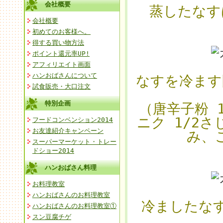
会社概要
蒸したなす
会社概要
初めてのお客様へ。
得する買い物方法
ポイント還元率UP!
アフィリエイト画面
ハンおばさんについて
なすを冷ます
試食販売・大口注文
特別企画
（唐辛子粉 
ニク 1/2さ
フードコンベンション2014
お友達紹介キャンペーン
み、
スーパーマーケット・トレー
ドショー2014
ハンおばさん料理
お料理教室
ハンおばさんのお料理教室
冷ましたな
ハンおばさんのお料理教室①
スン豆腐チゲ