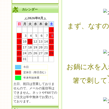
カレンダー
＜
2026年8月
＞
まず、なすの
日
月
火
水
木
金
土
1
2
3
4
5
6
7
8
9
10
11
12
13
14
15
16
17
18
19
20
21
22
23
24
25
26
27
28
29
30
31
お鍋に水を入
今日
定休日（祭日含む）
年末年始休業
箸で刺して
土日、祝日は営業しておりま
せんので、メールの返信等は
できません。ネットやFAXでの
ご注文は年中無休でお受けし
ております。