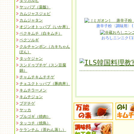
タッカルビ
ヤッパプ（薬飯）
カムジャスジェビ
カムジャタン
唐辛子粉〈調味用〉(50
オジンオトッパプ（いか丼）
ペクキムチ（白キムチ）
おろしニンニク(1k
ペクソルギ
クルチャンポン（カキちゃん
ぽん）
タッケジャン
スンドゥブチゲ（スン豆腐
鍋）
チャムチキムチチゲ
チェユクトッパプ（豚肉丼）
キムチラーメン
キムチジョン
ブデチゲ
ヤッカ
プルゴギ（焼肉）
タッコチ（焼鳥）
ケランチム（茶わん蒸し）