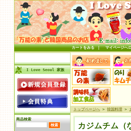
カートをみる
｜
マイページへ
I Love Seoul 家族
トップページへ
>
韓国料理
>
商品検索
カジムチム（