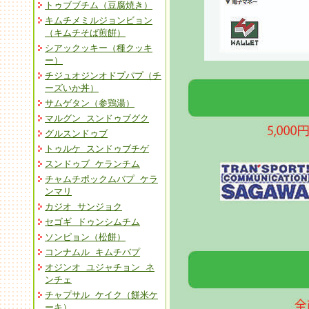
トゥブブチム（豆腐焼き）
キムチメミルジョンビョン
（キムチそば煎餠）
シアックッキー（種クッキ
ー）
チジュオジンオドプパプ（チ
ーズいか丼）
サムゲタン（参鶏湯）
マルグン スンドゥブグク
グルスンドゥブ
トゥルケ スンドゥブチゲ
スンドゥブ ケランチム
チャムチポックムバプ ケラ
ンマリ
カジオ サンジョク
セゴギ ドゥンシムチム
ソンピョン（松餅）
コンナムル キムチバプ
オジンオ ユジャチョン ネ
ンチェ
チャプサル ケイク（餅米ケ
ーキ）