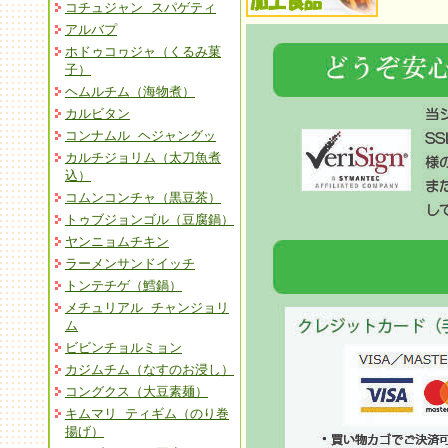
コチュジャン スパゲティ
アルバプ
ホドゥコヮジャ（くるみ菓
子）
ヘムルチム（海物煮）
カルビタン
コンナムル ヘジャングッ
カルチジョリム（太刀魚煮
込）
コムンコンチャ（黒豆茶）
トゥブジョンゴル（豆腐鍋）
ヤンニョムチキン
ラーメンサンドイッチ
トンテチゲ（鱈鍋）
メチュリアル チャンジョリ
ム
ビビンチョルミョン
カジムチム（なすのお浸し）
コングクス（大豆素麺）
キムマリ ティギム（のり巻
揚げ）