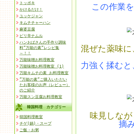
トッポキ
この作業を
かけるだけ！
ユッケジャン
キムチチャーハン
麻婆豆腐
ピリ辛ナムル
ハンおばさんの手作り調味
混ぜた薬味に
料”万能の素”レシピ集
～！！
万能味噌お料理教室
力強く揉むと
万能味噌お料理教室 (1)
万能キムチの素 お料理教室
”万能の素”ご購入いただい
たお客様のお声（レビュー）
のご紹介
万能スン豆腐お料理教室
韓国料理 カテゴリー
味見しなが
韓国料理教室
摘
チゲ(鍋)・スープ
ご飯・お粥