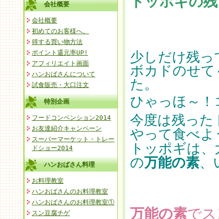
トッポギの残
会社概要
会社概要
初めてのお客様へ。
得する買い物方法
ポイント還元率UP!
少しだけ残っ
アフィリエイト画面
ボカドのせて
ハンおばさんについて
た。
試食販売・大口注文
ひゃっほ～！
特別企画
今度は残った
フードコンベンション2014
お友達紹介キャンペーン
やって食べよ
スーパーマーケット・トレー
トッポギは、
ドショー2014
の
万能の素
、
ハンおばさん料理
お料理教室
ハンおばさんのお料理教室
ハンおばさんのお料理教室①
万能の素
でス
スン豆腐チゲ