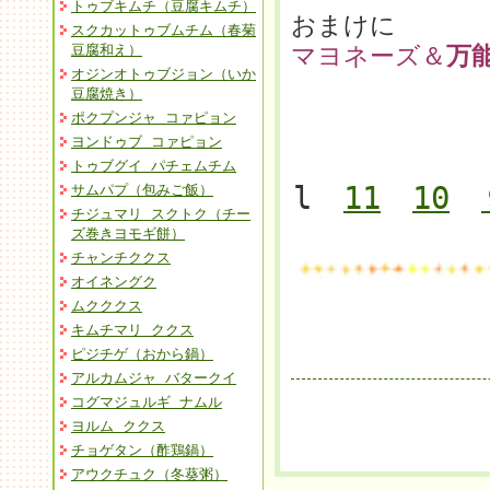
トゥブキムチ（豆腐キムチ）
おまけに
スクカットゥブムチム（春菊
豆腐和え）
マヨネーズ＆
万
オジンオトゥブジョン（いか
豆腐焼き）
ポクプンジャ コァピョン
ヨンドゥブ コァピョン
トゥブグイ パチェムチム
l
11
10
サムパプ（包みご飯）
チジュマリ スクトク（チー
ズ巻きヨモギ餅）
チャンチククス
オイネングク
ムクククス
キムチマリ ククス
ピジチゲ（おから鍋）
アルカムジャ バタークイ
コグマジュルギ ナムル
ヨルム ククス
チョゲタン（酢鶏鍋）
アウクチュク（冬葵粥）