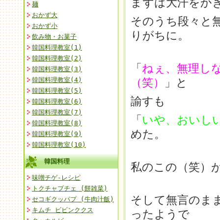
まずは大汗をか
麺
おかず大
そのうち段々と
おかず小
りがちに。
飲み物・お菓子
韓国料理教室(1)
韓国料理教室(2)
「
ねぇ、無理し
韓国料理教室(3)
韓国料理教室(4)
（笑）
」と
韓国料理教室(5)
諭すも
韓国料理教室(6)
韓国料理教室(7)
「
いや、おいし
韓国料理教室(8)
めた。
韓国料理教室(9)
韓国料理教室(10)
韓国料理
私のこの（笑）
味噌チゲ-レシピ
トクチャプチェ (餅雑菜)
そして無言のま
セコギクッパプ (牛肉汁飯)
キムチ ビビンククス
ったようで