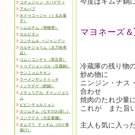
今度はキムチ鍋
コチュジャン スパゲティ
アルバプ
ホドゥコヮジャ（くるみ菓
子）
ヘムルチム（海物煮）
マヨネーズ＆
カルビタン
コンナムル ヘジャングッ
カルチジョリム（太刀魚煮
込）
コムンコンチャ（黒豆茶）
冷蔵庫の残り物
トゥブジョンゴル（豆腐鍋）
ヤンニョムチキン
炒め物に
ラーメンサンドイッチ
ニンジン・ナス
トンテチゲ（鱈鍋）
合わせ
メチュリアル チャンジョリ
ム
焼肉のたれ少量
ビビンチョルミョン
これが また旨
カジムチム（なすのお浸し）
コングクス（大豆素麺）
主人も気に入っ
キムマリ ティギム（のり巻
揚げ）