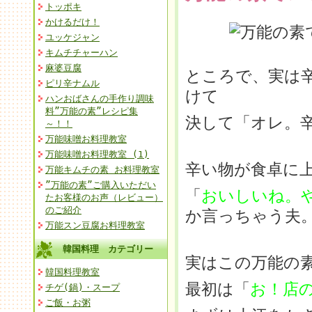
トッポキ
かけるだけ！
ユッケジャン
キムチチャーハン
麻婆豆腐
ところで、実は
ピリ辛ナムル
けて
ハンおばさんの手作り調味
料”万能の素”レシピ集
決して「オレ。
～！！
万能味噌お料理教室
万能味噌お料理教室 (1)
辛い物が食卓に
万能キムチの素 お料理教室
”万能の素”ご購入いただい
「
おいしいね。
たお客様のお声（レビュー）
のご紹介
か言っちゃう夫
万能スン豆腐お料理教室
韓国料理 カテゴリー
実はこの万能の
韓国料理教室
最初は「
お！店
チゲ(鍋)・スープ
ご飯・お粥