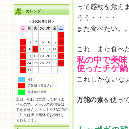
って感動を覚え
カレンダー
うう・・・・
＜
2026年8月
＞
また食べたい。
日
月
火
水
木
金
土
1
2
3
4
5
6
7
8
これ、また食べ
9
10
11
12
13
14
15
16
17
18
19
20
21
22
私の中で美味
23
24
25
26
27
28
29
使ったチゲ鍋
30
31
これしかないな
今日
定休日（祭日含む）
年末年始休業
万能の素
を使っ
土日、祝日は営業しておりま
せんので、メールの返信等は
できません。ネットやFAXでの
ご注文は年中無休でお受けし
ております。