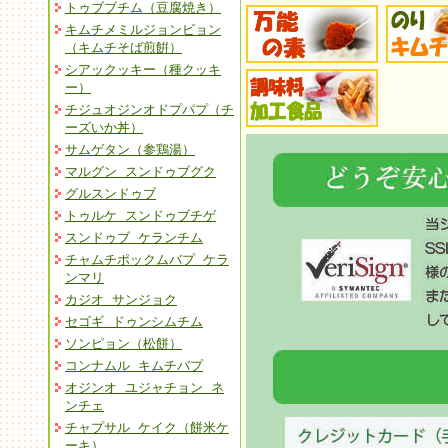
トゥブブチム（豆腐焼き）
キムチメミルジョンビョン
（キムチそば煎餠）
シアックッキー（種クッキ
ー）
チジュオジンオドプパプ（チ
ーズいか丼）
サムゲタン（参鶏湯）
マルグン スンドゥブグク
グルスンドゥブ
トゥルケ スンドゥブチゲ
スンドゥブ ケランチム
チャムチポックムバプ ケラ
ンマリ
カジオ サンジョク
セゴギ ドゥンシムチム
ソンピョン（松餅）
コンナムル キムチバプ
オジンオ ユジャチョン ネ
ンチェ
チャプサル ケイク（餅米ケ
ーキ）