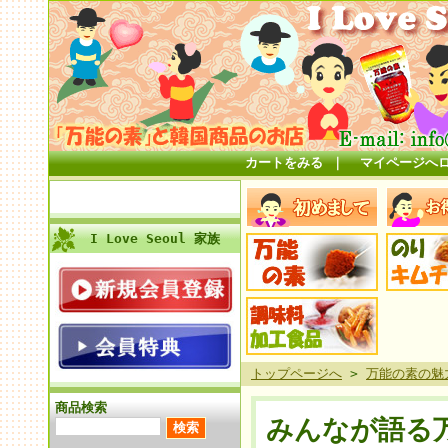
カートをみる
｜
マイページへ
I Love Seoul 家族
トップページへ
>
万能の素の魅
商品検索
みんなが語る万