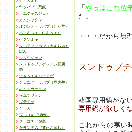
タッカルビ
「
やっぱこれ位
ヤッパプ（薬飯）
カムジャスジェビ
た。
カムジャタン
オジンオトッパプ（いか丼）
ペクキムチ（白キムチ）
・・・だから無
ペクソルギ
クルチャンポン（カキちゃん
ぽん）
タッケジャン
スンドゥブチゲ（スン豆腐
スンドゥブチ
鍋）
チャムチキムチチゲ
チェユクトッパプ（豚肉丼）
キムチラーメン
キムチジョン
韓国専用鍋がな
ブデチゲ
専用鍋が欲しく
ヤッカ
プルゴギ（焼肉）
タッコチ（焼鳥）
これからの寒い
ケランチム（茶わん蒸し）