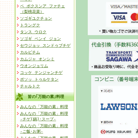
ペ ポクスンア ファチェ
（梨桃花菜）
ソゴギユクチョン
トラングク
タンス ウロク
ソゴギ ペンイ ジョン
セウジョッ スンドゥブチゲ
カルビチム
カムジャ オンシミ
ウオンジョリム
コッケ テンジャンチゲ
ポソッ トゥルケタン
チャルトク
皆の｢万能の素｣料理
みんなの「万能の素」料理
みんなの「万能の素」料理
-チゲ(鍋)･スープ-
みんなの「万能の素」料理
-ご飯･お粥-