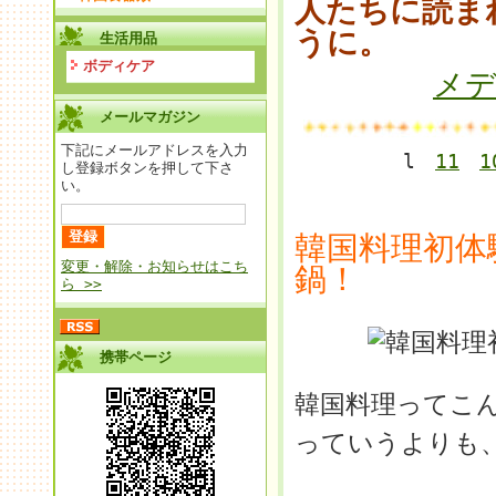
人たちに読ま
うに。
生活用品
ボディケア
メ
メールマガジン
下記にメールアドレスを入力
l
11
1
し登録ボタンを押して下さ
い。
韓国料理初体
変更・解除・お知らせはこち
鍋！
ら >>
携帯ページ
韓国料理ってこ
っていうよりも