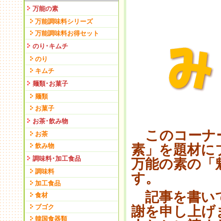
万能の素
万能調味料シリーズ
万能調味料お得セット
のり･キムチ
のり
キムチ
麺類･お菓子
麺類
お菓子
お茶･飲み物
このコーナー
お茶
素」を題材に
飲み物
調味料･加工食品
万能の素の「
調味料
す。
加工食品
記事を書いて
食材
ブゴク
謝を申し上げ
韓国食器類