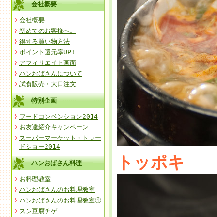
会社概要
会社概要
初めてのお客様へ。
得する買い物方法
ポイント還元率UP!
アフィリエイト画面
ハンおばさんについて
試食販売・大口注文
特別企画
フードコンベンション2014
お友達紹介キャンペーン
スーパーマーケット・トレー
ドショー2014
トッポキ
ハンおばさん料理
お料理教室
ハンおばさんのお料理教室
ハンおばさんのお料理教室①
スン豆腐チゲ