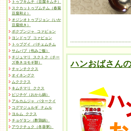
トゥブキムチ（豆腐キムチ）
スクカットゥブムチム（春菊
豆腐和え）
オジンオトゥブジョン（いか
豆腐焼き）
ポクプンジャ コァピョン
ヨンドゥブ コァピョン
トゥブグイ パチェムチム
サムパプ（包みご飯）
チジュマリ スクトク（チー
ハンおばさん
ズ巻きヨモギ餅）
チャンチククス
オイネングク
ムクククス
キムチマリ ククス
ピジチゲ（おから鍋）
アルカムジャ バタークイ
コグマジュルギ ナムル
ヨルム ククス
チョゲタン（酢鶏鍋）
アウクチュク（冬葵粥）