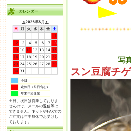
カレンダー
＜
2026年8月
＞
日
月
火
水
木
金
土
1
2
3
4
5
6
7
8
9
10
11
12
13
14
15
16
17
18
19
20
21
22
写
23
24
25
26
27
28
29
スン豆腐チ
30
31
今日
定休日（祭日含む）
年末年始休業
土日、祝日は営業しておりま
せんので、メールの返信等は
できません。ネットやFAXでの
ご注文は年中無休でお受けし
ております。