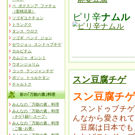
ペ ポクスンア ファチェ
（梨桃花菜）
ピリ辛
ナムル
ソゴギユクチョン
トラングク
タンス ウロク
ソゴギ ペンイ ジョン
セウジョッ スンドゥブチゲ
カルビチム
カムジャ オンシミ
ウオンジョリム
コッケ テンジャンチゲ
スン豆腐チゲ
ポソッ トゥルケタン
チャルトク
スン豆腐チ
皆の｢万能の素｣料理
みんなの「万能の素」料理
スンドゥブチゲ
みんなの「万能の素」料理
んなから愛されて
-チゲ(鍋)･スープ-
みんなの「万能の素」料理
豆腐は日本でも
-ご飯･お粥-