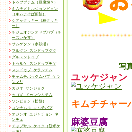
トゥブブチム（豆腐焼き）
キムチメミルジョンビョン
（キムチそば煎餠）
シアックッキー（種クッキ
ー）
チジュオジンオドプパプ（チ
ーズいか丼）
サムゲタン（参鶏湯）
マルグン スンドゥブグク
グルスンドゥブ
トゥルケ スンドゥブチゲ
写
スンドゥブ ケランチム
ユッケジャン
チャムチポックムバプ ケラ
ンマリ
カジオ サンジョク
セゴギ ドゥンシムチム
キムチチャー
ソンピョン（松餅）
コンナムル キムチバプ
オジンオ ユジャチョン ネ
麻婆豆腐
ンチェ
チャプサル ケイク（餅米ケ
ーキ）