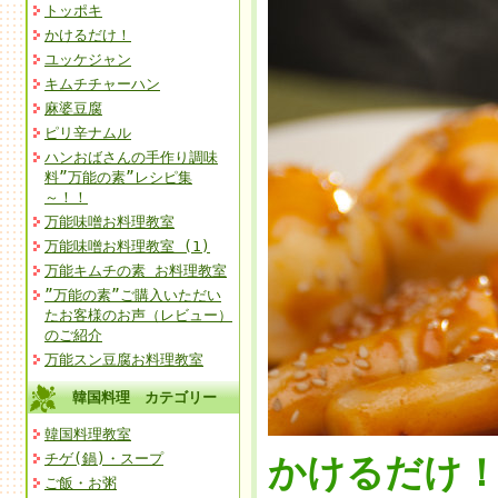
トッポキ
かけるだけ！
ユッケジャン
キムチチャーハン
麻婆豆腐
ピリ辛ナムル
ハンおばさんの手作り調味
料”万能の素”レシピ集
～！！
万能味噌お料理教室
万能味噌お料理教室 (1)
万能キムチの素 お料理教室
”万能の素”ご購入いただい
たお客様のお声（レビュー）
のご紹介
万能スン豆腐お料理教室
韓国料理 カテゴリー
韓国料理教室
チゲ(鍋)・スープ
かけるだけ
ご飯・お粥