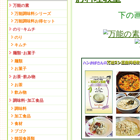
万能の素
下の
万能調味料シリーズ
万能調味料お得セット
のり･キムチ
のり
キムチ
麺類･お菓子
麺類
お菓子
お茶･飲み物
お茶
飲み物
調味料･加工食品
調味料
加工食品
食材
ブゴク
韓国食器類