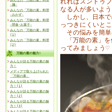
れればスンドゥブ
みんなの「万能の素」料理
-麺-
なる人が多いよう
みんなの「万能の素」料理
-おかず-
しかし、日本で
みんなの「万能の素」料理
っつきにくいと
-間食･お菓子-
みんなの「万能の素」料理
その悩みを簡単
(1)
「万能の素」を
みんなの「万能の素」料理
(2)
ってみましょう♡
万能の素の魅力!
みんなが語る万能の素の魅
力！
メディアで取り上げられた
「万能の素」
みんなが語る万能の素の魅
力！(1)
みんなが語る万能の素の魅
力！(2)
みんなが語る万能の素の魅
力！(3)
みんなが語る万能の素の魅