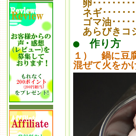
卵･･････････
ネギ････････
ゴマ油･･････
あらびきコショ
● 作り方
１） 鍋に豆
混ぜて火をか