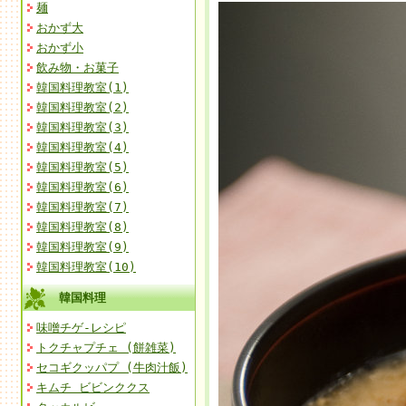
麺
おかず大
おかず小
飲み物・お菓子
韓国料理教室(1)
韓国料理教室(2)
韓国料理教室(3)
韓国料理教室(4)
韓国料理教室(5)
韓国料理教室(6)
韓国料理教室(7)
韓国料理教室(8)
韓国料理教室(9)
韓国料理教室(10)
韓国料理
味噌チゲ-レシピ
トクチャプチェ (餅雑菜)
セコギクッパプ (牛肉汁飯)
キムチ ビビンククス