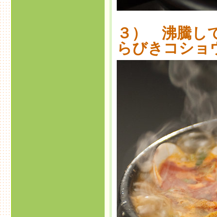
３） 沸騰し
らびきコショ