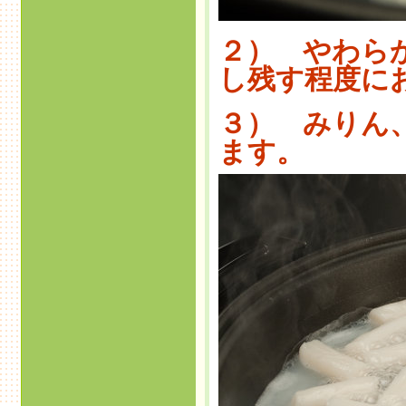
２） やわら
し残す程度に
３） みりん
ます。