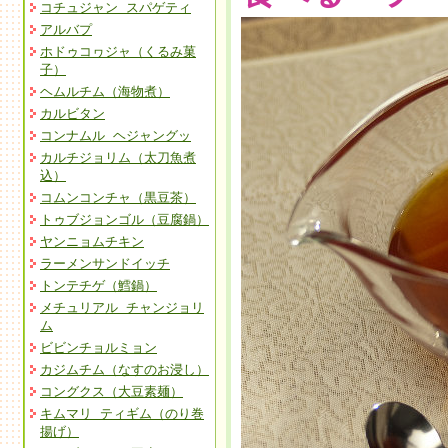
コチュジャン スパゲティ
アルバプ
ホドゥコヮジャ（くるみ菓
子）
ヘムルチム（海物煮）
カルビタン
コンナムル ヘジャングッ
カルチジョリム（太刀魚煮
込）
コムンコンチャ（黒豆茶）
トゥブジョンゴル（豆腐鍋）
ヤンニョムチキン
ラーメンサンドイッチ
トンテチゲ（鱈鍋）
メチュリアル チャンジョリ
ム
ビビンチョルミョン
カジムチム（なすのお浸し）
コングクス（大豆素麺）
キムマリ ティギム（のり巻
揚げ）