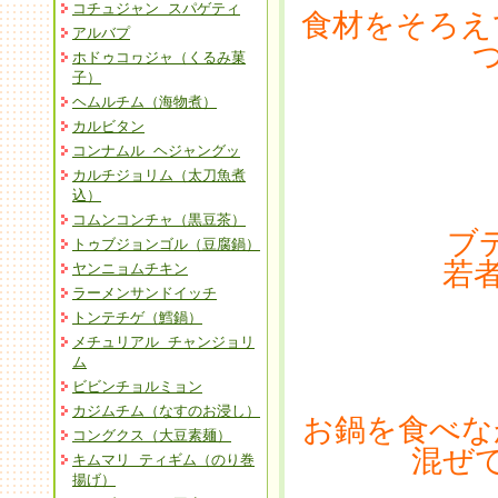
コチュジャン スパゲティ
食材をそろえ
アルバプ
ホドゥコヮジャ（くるみ菓
子）
ヘムルチム（海物煮）
カルビタン
コンナムル ヘジャングッ
カルチジョリム（太刀魚煮
込）
コムンコンチャ（黒豆茶）
ブ
トゥブジョンゴル（豆腐鍋）
若
ヤンニョムチキン
ラーメンサンドイッチ
トンテチゲ（鱈鍋）
メチュリアル チャンジョリ
ム
ビビンチョルミョン
カジムチム（なすのお浸し）
お鍋を食べな
コングクス（大豆素麺）
混ぜ
キムマリ ティギム（のり巻
揚げ）