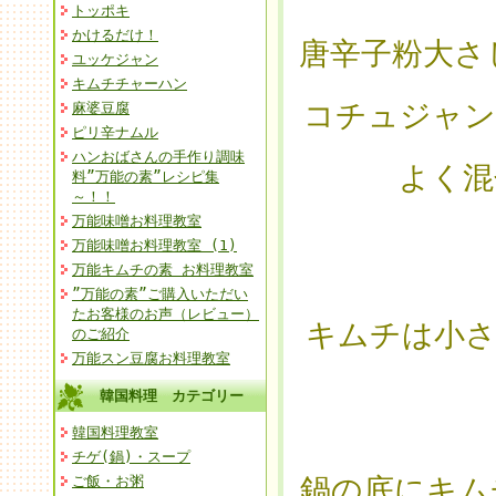
トッポキ
かけるだけ！
唐辛子粉大さ
ユッケジャン
キムチチャーハン
コチュジャン
麻婆豆腐
ピリ辛ナムル
ハンおばさんの手作り調味
よく混
料”万能の素”レシピ集
～！！
万能味噌お料理教室
万能味噌お料理教室 (1)
万能キムチの素 お料理教室
”万能の素”ご購入いただい
たお客様のお声（レビュー）
キムチは小さ
のご紹介
万能スン豆腐お料理教室
韓国料理 カテゴリー
韓国料理教室
チゲ(鍋)・スープ
鍋の底にキム
ご飯・お粥