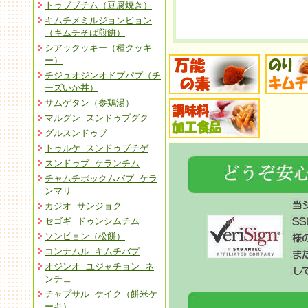
トゥブブチム（豆腐焼き）
キムチメミルジョンビョン
（キムチそば煎餠）
シアックッキー（種クッキ
ー）
チジュオジンオドプパプ（チ
ーズいか丼）
サムゲタン（参鶏湯）
マルグン スンドゥブグク
グルスンドゥブ
トゥルケ スンドゥブチゲ
スンドゥブ ケランチム
チャムチポックムバプ ケラ
ンマリ
カジオ サンジョク
セゴギ ドゥンシムチム
ソンピョン（松餅）
コンナムル キムチバプ
オジンオ ユジャチョン ネ
ンチェ
チャプサル ケイク（餅米ケ
ーキ）