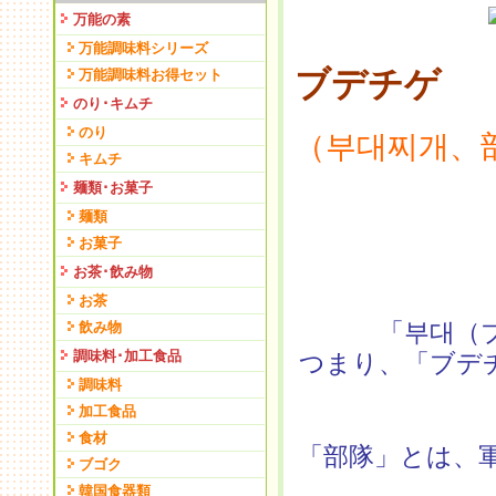
万能の素
万能調味料シリーズ
ブデチゲ
万能調味料お得セット
のり･キムチ
のり
（부대찌개、
キムチ
麺類･お菓子
麺類
お菓子
お茶･飲み物
お茶
「부대（
飲み物
調味料･加工食品
つまり、「ブデ
調味料
加工食品
食材
「部隊」とは、
ブゴク
韓国食器類