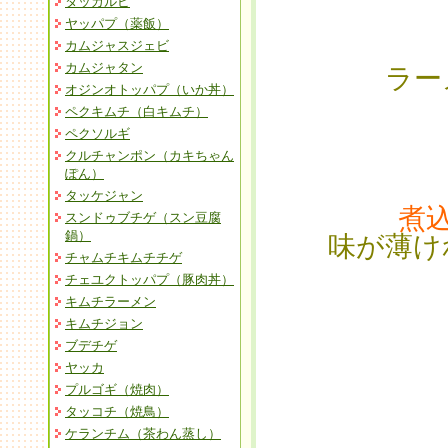
タッカルビ
ヤッパプ（薬飯）
カムジャスジェビ
カムジャタン
ラー
オジンオトッパプ（いか丼）
ペクキムチ（白キムチ）
ペクソルギ
クルチャンポン（カキちゃん
ぽん）
タッケジャン
煮
スンドゥブチゲ（スン豆腐
鍋）
味が薄け
チャムチキムチチゲ
チェユクトッパプ（豚肉丼）
キムチラーメン
キムチジョン
ブデチゲ
ヤッカ
プルゴギ（焼肉）
タッコチ（焼鳥）
ケランチム（茶わん蒸し）