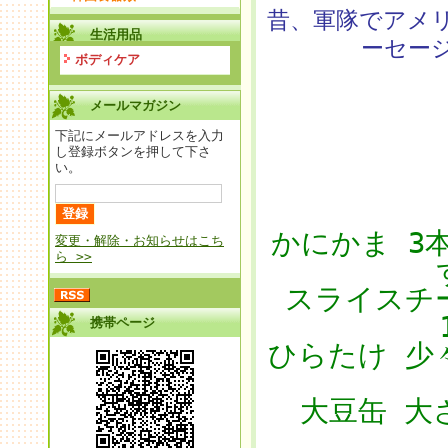
昔、軍隊でアメ
生活用品
ーセー
ボディケア
メールマガジン
下記にメールアドレスを入力
し登録ボタンを押して下さ
い。
かにかま 3
変更・解除・お知らせはこち
ら >>
スライスチ
携帯ページ
ひらたけ 少々
大豆缶 大さ