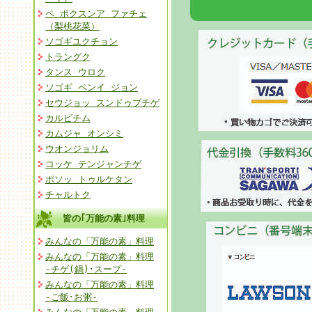
ペ ポクスンア ファチェ
（梨桃花菜）
ソゴギユクチョン
トラングク
タンス ウロク
ソゴギ ペンイ ジョン
セウジョッ スンドゥブチゲ
カルビチム
カムジャ オンシミ
ウオンジョリム
コッケ テンジャンチゲ
ポソッ トゥルケタン
チャルトク
皆の｢万能の素｣料理
みんなの「万能の素」料理
みんなの「万能の素」料理
-チゲ(鍋)･スープ-
みんなの「万能の素」料理
-ご飯･お粥-