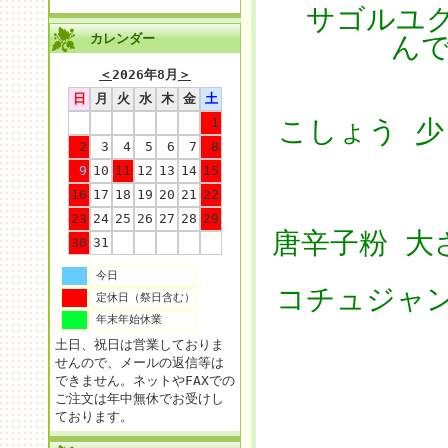
サゴルユク
カレンダー
んで
＜
2026年8月
＞
日
月
火
水
木
金
土
1
こしょう 少
2
3
4
5
6
7
8
9
10
11
12
13
14
15
16
17
18
19
20
21
22
23
24
25
26
27
28
29
唐辛子粉 大
30
31
今日
コチュジャン
定休日（祭日含む）
年末年始休業
土日、祝日は営業しておりま
せんので、メールの返信等は
できません。ネットやFAXでの
ご注文は年中無休でお受けし
ております。