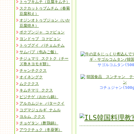
トゥブキムチ（豆腐キムチ）
スクカットゥブムチム（春菊
豆腐和え）
オジンオトゥブジョン（いか
豆腐焼き）
ポクプンジャ コァピョン
ヨンドゥブ コァピョン
トゥブグイ パチェムチム
サムパプ（包みご飯）
チジュマリ スクトク（チー
ズ巻きヨモギ餅）
サゴルコムタン(500
チャンチククス
オイネングク
ムクククス
コチュジャン(500g
キムチマリ ククス
ピジチゲ（おから鍋）
アルカムジャ バタークイ
コグマジュルギ ナムル
ヨルム ククス
チョゲタン（酢鶏鍋）
アウクチュク（冬葵粥）