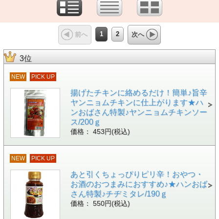
1
2
前へ
次へ
3位
NEW
PICK UP
揚げたチキンに絡めるだけ！簡単♪旨辛
ヤンニョムチキンに仕上がります★ハ
ンおばさん特製♪ヤンニョムチキンソー
ス/200ｇ
価格： 453円(税込)
NEW
PICK UP
あと引くちょっぴりピリ辛！おやつ・
お酒のおつまみにおすすめ♪★ハンおば
さん特製♪チヂミタレ/190ｇ
価格： 550円(税込)