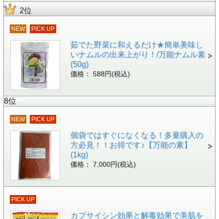
2位
NEW
PICK UP
茹でた野菜に和えるだけ★簡単美味し
いナムルの出来上がり！/万能ナムル素
(50g)
価格： 588円(税込)
8位
NEW
PICK UP
個袋ではすぐになくなる！多量購入の
方必見！！お得です♪【万能の素】
(1kg)
価格： 7,000円(税込)
PICK UP
カプサイシン効果と解毒効果で美肌を