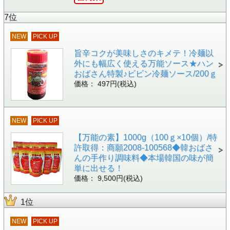
7位
NEW
PICK UP
旨辛コクが美味しさのキメテ！冷麺以
外にも幅広く使える万能ソース★ハン
おばさん特製♪ビビン冷麺ソース/200ｇ
価格： 497円(税込)
NEW
PICK UP
【万能の素】1000g（100ｇ×10個）/特
許取得：商願2008-100568◆韓おばさ
んの手作り調味料◆本場韓国の味が簡
単に出せる！
価格： 9,500円(税込)
1位
NEW
PICK UP