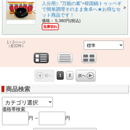
人分用）”万能の素”+韓国鍋トゥッペギ
で簡単調理そのまま食卓へ★お得なセ
ット商品です！
価格： 5,380円(税込)
在庫切れ
1 / 2ページ
（全22件）
1
2
前へ
次へ
商品検索
価格帯検索
円 ～
円