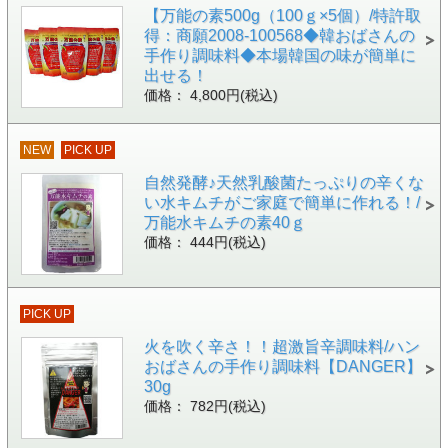
【万能の素500g（100ｇ×5個）/特許取
得：商願2008-100568◆韓おばさんの
手作り調味料◆本場韓国の味が簡単に
出せる！
価格： 4,800円(税込)
NEW
PICK UP
自然発酵♪天然乳酸菌たっぷりの辛くな
い水キムチがご家庭で簡単に作れる！/
万能水キムチの素40ｇ
価格： 444円(税込)
PICK UP
火を吹く辛さ！！超激旨辛調味料/ハン
おばさんの手作り調味料【DANGER】
30g
価格： 782円(税込)