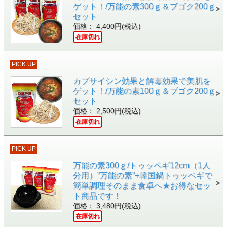
ゲット！/万能の素300ｇ＆ブゴク200ｇ
セット
価格： 4,400円(税込)
在庫切れ
PICK UP
カプサイシン効果と解毒効果で美肌を
ゲット！/万能の素100ｇ＆ブゴク200ｇ
セット
価格： 2,500円(税込)
在庫切れ
PICK UP
万能の素300ｇ/トゥッペギ12cm（1人
分用）”万能の素”+韓国鍋トゥッペギで
簡単調理そのまま食卓へ★お得なセッ
ト商品です！
価格： 3,480円(税込)
在庫切れ