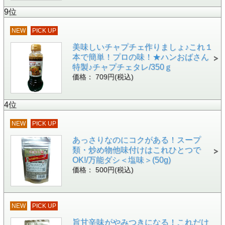
9位
NEW
PICK UP
美味しいチャプチェ作りましょ♪これ１
本で簡単！プロの味！★ハンおばさん
特製♪チャプチェタレ/350ｇ
価格： 709円(税込)
4位
NEW
PICK UP
あっさりなのにコクがある！スープ
類・炒め物他味付けはこれひとつで
OK!/万能ダシ＜塩味＞(50g)
価格： 500円(税込)
NEW
PICK UP
旨甘辛味がやみつきになる！これだけ