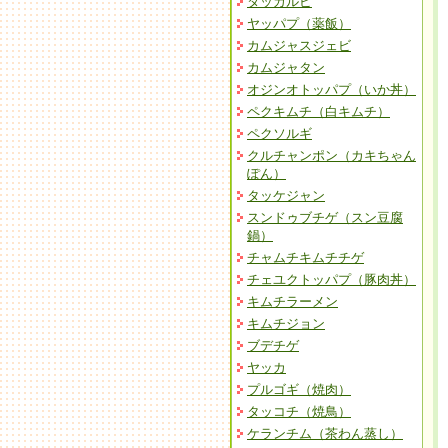
タッカルビ
ヤッパプ（薬飯）
カムジャスジェビ
カムジャタン
オジンオトッパプ（いか丼）
ペクキムチ（白キムチ）
ペクソルギ
クルチャンポン（カキちゃん
ぽん）
タッケジャン
スンドゥブチゲ（スン豆腐
鍋）
チャムチキムチチゲ
チェユクトッパプ（豚肉丼）
キムチラーメン
キムチジョン
ブデチゲ
ヤッカ
プルゴギ（焼肉）
タッコチ（焼鳥）
ケランチム（茶わん蒸し）