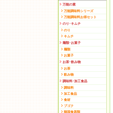
万能の素
万能調味料シリーズ
万能調味料お得セット
のり･キムチ
のり
キムチ
麺類･お菓子
麺類
お菓子
お茶･飲み物
お茶
飲み物
調味料･加工食品
調味料
加工食品
食材
ブゴク
韓国食器類