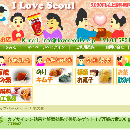
ートをみる
｜
マイページへログイン
｜
ご利用案内
｜
お問い合せ
ップページへ
>
万能の素
カプサイシン効果と解毒効果で美肌をゲット！/万能の素100ｇ