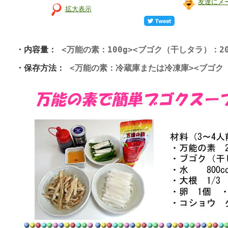
友達にメ
拡大表示
・内容量：
<万能の素：100g><ブゴク（干しタラ）：20
・保存方法：
<万能の素：冷蔵庫または冷凍庫><ブゴク