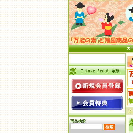
カ
I Love Seoul 家族
ト
商品検索