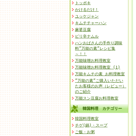
トッポキ
かけるだけ！
ユッケジャン
キムチチャーハン
麻婆豆腐
ピリ辛ナムル
ハンおばさんの手作り調味
料”万能の素”レシピ集
～！！
万能味噌お料理教室
万能味噌お料理教室 (1)
万能キムチの素 お料理教室
”万能の素”ご購入いただい
たお客様のお声（レビュー）
のご紹介
万能スン豆腐お料理教室
韓国料理 カテゴリー
韓国料理教室
チゲ(鍋)・スープ
ご飯・お粥