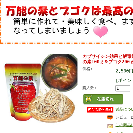
カプサイシン効果と解毒
の素100ｇ＆ブゴク200
価格:
2,500
[ポイン
購入数:
返品につ
レビュー
この商品