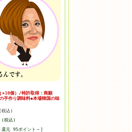
0ｇ×10個）/特許取得：商願
ばさんの手作り調味料◆本場韓国の味
円(税込)
 (税込)
ト還元 95ポイント～]