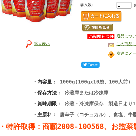
購入数:
返品につ
拡大表示
この商品
友達にメ
・内容量：
1000g(100gx10袋、100人前)
・保存方法：
冷蔵庫または冷凍庫
・賞味期限：
冷蔵・冷凍庫保存 製造日より1
・主原料：
唐辛子（コチュカル）、食塩、牛
・特許取得：商願2008-100568、お惣