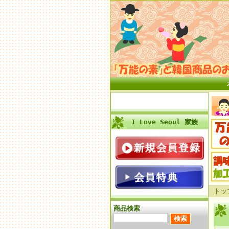
I Love Seoul 家族
トッ
商品検索