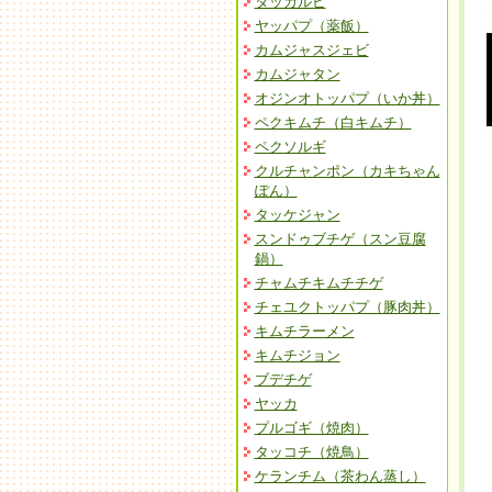
タッカルビ
ヤッパプ（薬飯）
カムジャスジェビ
カムジャタン
オジンオトッパプ（いか丼）
ペクキムチ（白キムチ）
ペクソルギ
クルチャンポン（カキちゃん
ぽん）
タッケジャン
スンドゥブチゲ（スン豆腐
鍋）
チャムチキムチチゲ
チェユクトッパプ（豚肉丼）
キムチラーメン
キムチジョン
ブデチゲ
ヤッカ
プルゴギ（焼肉）
タッコチ（焼鳥）
ケランチム（茶わん蒸し）