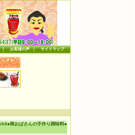
｜
お客様の声
｜
サイトマップ
00568◆韓おばさんの手作り調味料◆