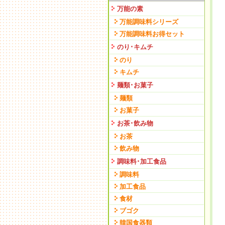
万能の素
万能調味料シリーズ
万能調味料お得セット
のり･キムチ
のり
キムチ
麺類･お菓子
麺類
お菓子
お茶･飲み物
お茶
飲み物
調味料･加工食品
調味料
加工食品
食材
ブゴク
韓国食器類