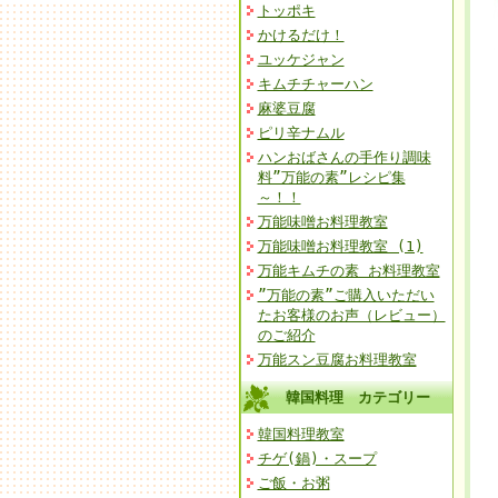
トッポキ
かけるだけ！
ユッケジャン
キムチチャーハン
麻婆豆腐
ピリ辛ナムル
ハンおばさんの手作り調味
料”万能の素”レシピ集
～！！
万能味噌お料理教室
万能味噌お料理教室 (1)
万能キムチの素 お料理教室
”万能の素”ご購入いただい
たお客様のお声（レビュー）
のご紹介
万能スン豆腐お料理教室
韓国料理 カテゴリー
韓国料理教室
チゲ(鍋)・スープ
ご飯・お粥