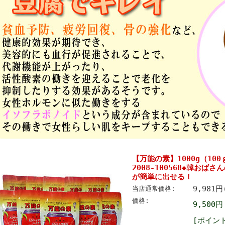
【万能の素】1000g（10
2008-100568◆韓お
が簡単に出せる！
9,981
当店通常価格:
価格:
9,500円
[ポイン