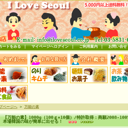
カートをみる
｜
マイページへログイン
｜
ご利用案内
｜
お問い合せ
プページへ
>
万能の素
【万能の素】1000g（100ｇ×10個）/特許取得：商願2008-1
本場韓国の味が簡単に出せる！