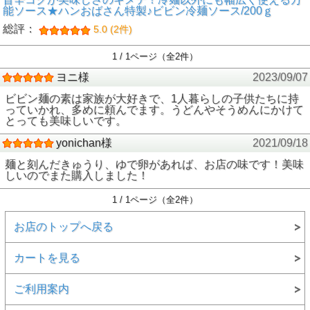
能ソース★ハンおばさん特製♪ビビン冷麺ソース/200ｇ
総評：
5.0 (2件)
1 / 1ページ（全2件）
ヨニ様
2023/09/07
ビビン麺の素は家族が大好きで、1人暮らしの子供たちに持
っていかれ、多めに頼んでます。うどんやそうめんにかけて
とっても美味しいです。
yonichan様
2021/09/18
麺と刻んだきゅうり、ゆで卵があれば、お店の味です！美味
しいのでまた購入しました！
1 / 1ページ（全2件）
お店のトップへ戻る
カートを見る
ご利用案内